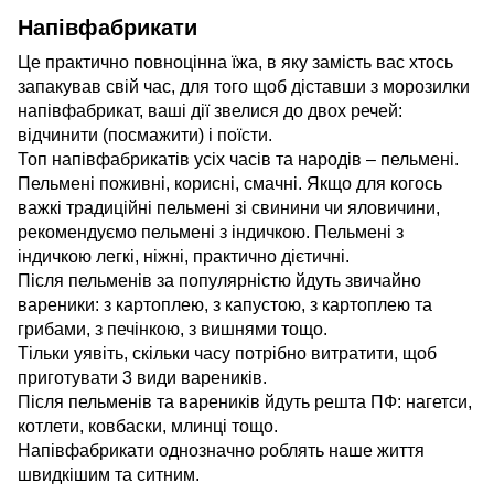
Напівфабрикати
Це практично повноцінна їжа, в яку замість вас хтось
запакував свій час, для того щоб діставши з морозилки
напівфабрикат, ваші дії звелися до двох речей:
відчинити (посмажити) і поїсти.
Топ напівфабрикатів усіх часів та народів – пельмені.
Пельмені поживні, корисні, смачні. Якщо для когось
важкі традиційні пельмені зі свинини чи яловичини,
рекомендуємо пельмені з індичкою. Пельмені з
індичкою легкі, ніжні, практично дієтичні.
Після пельменів за популярністю йдуть звичайно
вареники: з картоплею, з капустою, з картоплею та
грибами, з печінкою, з вишнями тощо.
Тільки уявіть, скільки часу потрібно витратити, щоб
приготувати 3 види вареників.
Після пельменів та вареників йдуть решта ПФ: нагетси,
котлети, ковбаски, млинці тощо.
Напівфабрикати однозначно роблять наше життя
швидкішим та ситним.