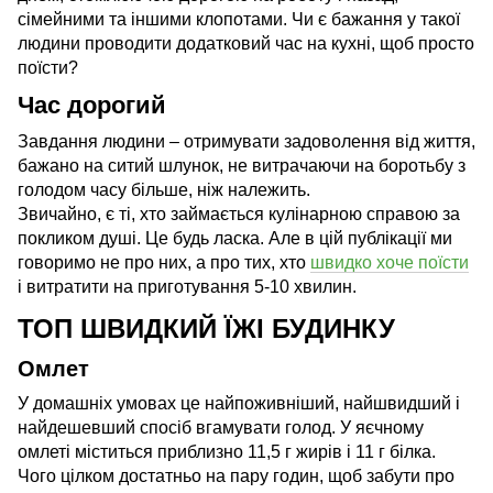
сімейними та іншими клопотами. Чи є бажання у такої
людини проводити додатковий час на кухні, щоб просто
поїсти?
Час дорогий
Завдання людини – отримувати задоволення від життя,
бажано на ситий шлунок, не витрачаючи на боротьбу з
голодом часу більше, ніж належить.
Звичайно, є ті, хто займається кулінарною справою за
покликом душі. Це будь ласка. Але в цій публікації ми
говоримо не про них, а про тих, хто
швидко хоче поїсти
і витратити на приготування 5-10 хвилин.
ТОП ШВИДКИЙ ЇЖІ БУДИНКУ
Омлет
У домашніх умовах це найпоживніший, найшвидший і
найдешевший спосіб вгамувати голод. У яєчному
омлеті міститься приблизно 11,5 г жирів і 11 г білка.
Чого цілком достатньо на пару годин, щоб забути про