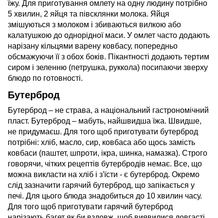
їжу. Для приготування омлету на одну людину потрібно
5 хвилин, 2 яйця та півсклянки молока. Яйця
змішуються з молоком і збиваються вилкою або
калатушкою до однорідної маси. У омлет часто додають
нарізану кільцями варену ковбасу, попередньо
обсмажуючи її з обох боків. Пікантності додають тертим
сиром і зеленню (петрушка, руккола) посипаючи зверху
блюдо по готовності.
Бутерброд
Бутерброд – не страва, а національний гастрономічний
пласт. Бутерброд – мабуть, найшвидша їжа. Швидше,
не придумаєш. Для того щоб приготувати бутерброд
потрібні: хліб, масло, сир, ковбаса або щось замість
ковбаси (паштет, шпроти, ікра, шинка, намазка). Строго
говорячи, чітких рецептів бутербродів немає. Все, що
можна викласти на хліб і з'їсти - є бутерброд. Окремо
слід зазначити гарячий бутерброд, що запікається у
печі. Для цього блюда знадобиться до 10 хвилин часу.
Для того щоб приготувати гарячий бутерброд
нарізають багет як би вздовж, щоб виявилися довгасті