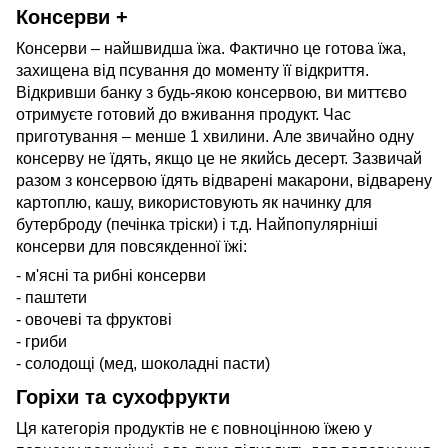
Консерви +
Консерви – найшвидша їжа. Фактично це готова їжа,
захищена від псування до моменту її відкриття.
Відкривши банку з будь-якою консервою, ви миттєво
отримуєте готовий до вживання продукт. Час
приготування – менше 1 хвилини. Але звичайно одну
консерву не їдять, якщо це не якийсь десерт. Зазвичай
разом з консервою їдять відварені макарони, відварену
картоплю, кашу, використовують як начинку для
бутерброду (печінка тріски) і т.д. Найпопулярніші
консерви для повсякденної їжі:
- м'ясні та рибні консерви
- паштети
- овочеві та фруктові
- гриби
- солодощі (мед, шоколадні пасти)
Горіхи та сухофрукти
Ця категорія продуктів не є повноцінною їжею у