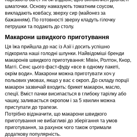
шматочки. Основу намазують томатним соусом,
викладають ковбасу, зверху сир (майонез за
бажанням). По готовності зверху кладуть гілочку
петрушки та подають до столу.
Макарони швидкого приготування
Ця їжа прийшла до нас із Азії і досить успішно
підкорила наші голодні шлунки. Найвідоміші бренди
макаронів швидкого приготування: Мівін, Ролтон, Кнор,
Маггі. Сенс цього фаст-фуду «все в одному пакеті,
окрім води». Макарони можна приготувати хоч у
польових умовах, якщо у вас є окроп. До складу порції
макарон зазвичай входить: брикет макарон, масло,
спеції. Вміст пачки висипається в глибоку тарілку або
чашку, заливається окропом і за 5 хвилин можна
приступати до трапези.
Потрібно відзначити, що макарони швидкого
приготування не вибагливі до зберігання та умов
приготування, за рахунок чого також отримали
додаткову популярність.