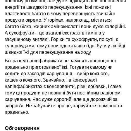
повному розумінні, але дуже підходить для поповнення
енергії та швидкого перекушування. Їхні поживні
властивості багато в чому перевершують звичайні
продукти окремо. У горіхах, наприклад, міститься
багато білка, жирних амінокислот і вони дуже калорійні.
А сухофрукти – це взагалі екстракт вітамінів у
засушеному вигляді. Горіхи та сухофрукти, по суті, є
суперфудами, тому вони однозначно гідні бути у лінійці
швидкої їжі для перекушування на ходу.
Всі разом напівфабрикати не замінять повноцінної
правильно приготовленої їжі. Готувати самому чи
ходити до закладів харчування – вибір кожного,
кишеню кожного. Звичайно, і в консервах і
напівфабрикатах є консерванти, різні добавки, і саме
тому ці продукти не повинні бути постійним раціоном
харчування. Час дуже дорогий, але ще дорожчий за
здоров'я. Не забувайте про це, харчуйтеся помірно та
правильно.
Обговорення