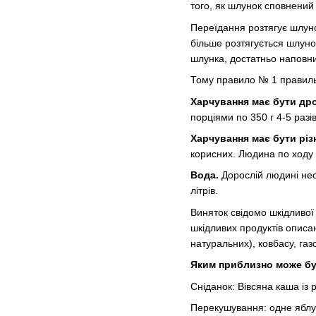
того, як шлунок сповнений 
Переїдання розтягує шлунок
більше розтягується шлуно
шлунка, достатньо наповнит
Тому правило № 1 правильн
Харчування має бути д
порціями по 350 г 4-5 разі
Харчування має бути різ
корисних. Людина по ходу 
Вода.
Дорослій людині нео
літрів.
Виняток свідомо шкідливої
шкідливих продуктів описан
натуральних), ковбасу, газ
Яким приблизно може б
Сніданок: Вівсяна каша із 
Перекушування: одне яблу