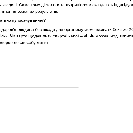
ій людині. Саме тому дієтологи та нутриціологи складають індивіду
ягнення бажаних результатів.
ильному харчуванню?
здоров'я, людина без шкоди для організму може вживати близько 20 
ілки. Чи варто щодня пити спиртні напої – ні. Чи можна іноді випити 
дорового способу життя.