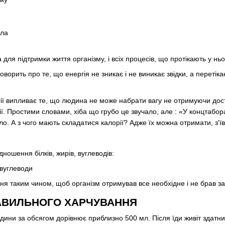
іла
 для підтримки життя організму, і всіх процесів, що протікають у нь
ворить про те, що енергія не зникає і не виникає звідки, а перетікає
ії випливає те, що людина не може набрати вагу не отримуючи доста
ї. Простими словами, хіба що грубо це звучало, але : «У концтабора
міло. А з чого мають складатися калорії? Адже їх можна отримати, з'
ношення білків, жирів, вуглеводів:
- вуглеводи
ння таким чином, щоб організм отримував все необхідне і не брав за
АВИЛЬНОГО ХАРЧУВАННЯ
ини за обсягом дорівнює приблизно 500 мл. Після їди живіт здатни