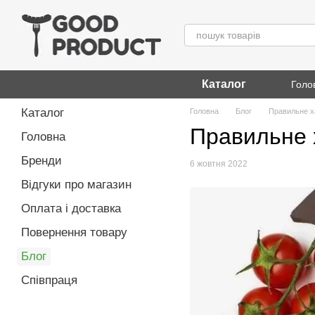
Перейти до основного контенту
Каталог
Голо
Каталог
Головна
Блог
Правильне х
Правильне 
Головна
Бренди
6 жовтня 2022
Відгуки про магазин
Оплата і доставка
Повернення товару
Блог
Співпраця