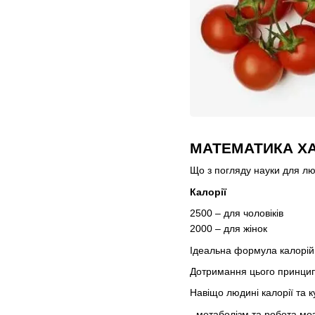
МАТЕМАТИКА Х
Що з погляду науки для л
Калорії
2500 – для чоловіків
2000 – для жінок
Ідеальна формула калорій: 
Дотримання цього принципу
Навіщо людині калорії та 
- метаболізм та робота мо