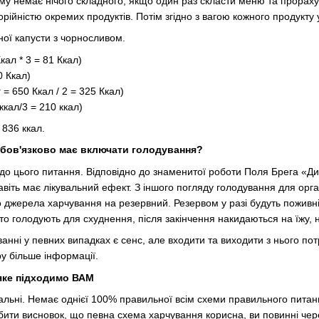
ому немає нічого складного, якщо один раз скласти меню та прорахув
рійністю окремих продуктів. Потім згідно з вагою кожного продукту 
ної капусти з чорносливом.
Ккал * 3 = 81 Ккал)
0 Ккал)
г = 650 Ккал / 2 = 325 Ккал)
ккал/3 = 210 ккал)
 836 ккал.
бов'язково має включати голодування?
до цього питання. Відповідно до знаменитої роботи Поля Брега «Д
навіть має лікувальний ефект. З іншого погляду голодування для орг
 джерела харчування на резервний. Резервом у разі будуть поживні
 хто голодують для схуднення, після закінчення накидаються на їжу,
анні у певних випадках є сенс, але входити та виходити з нього по
у більше інформації.
яке підходимо ВАМ
уальні. Немає однієї 100% правильної всім схеми правильного питани
ити висновок, що певна схема харчування корисна, ви повинні через 