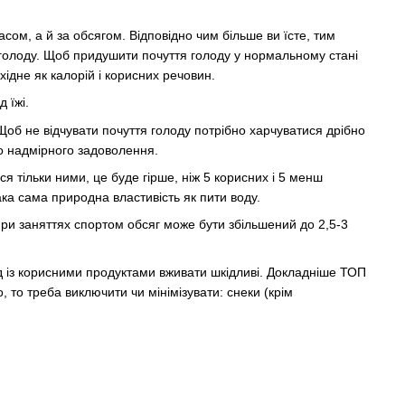
сом, а й за обсягом. Відповідно чим більше ви їсте, тим
 голоду. Щоб придушити почуття голоду у нормальному стані
хідне як калорій і корисних речовин.
 їжі.
Щоб не відчувати почуття голоду потрібно харчуватися дрібно
го надмірного задоволення.
я тільки ними, це буде гірше, ніж 5 корисних і 5 менш
ка сама природна властивість як пити воду.
при заняттях спортом обсяг може бути збільшений до 2,5-3
яд із корисними продуктами вживати шкідливі. Докладніше ТОП
, то треба виключити чи мінімізувати: снеки (крім