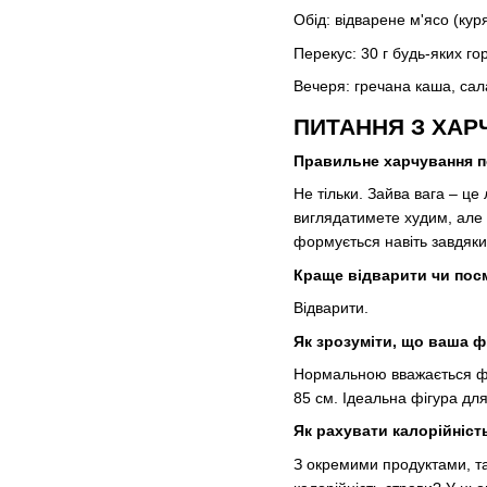
Обід: відварене м'ясо (кур
Перекус: 30 г будь-яких го
Вечеря: гречана каша, сала
ПИТАННЯ З ХАР
Правильне харчування по
Не тільки. Зайва вага – ц
виглядатимете худим, але 
формується навіть завдяки
Краще відварити чи по
Відварити.
Як зрозуміти, що ваша ф
Нормальною вважається фіг
85 см. Ідеальна фігура для
Як рахувати калорійніст
З окремими продуктами, та