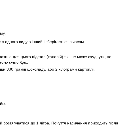
ому.
 з одного виду в інший і зберігається з часом.
тньо для цього підстав (калорій) як і не може схуднути, не
х товстих був».
ївши 300 грамів шоколаду, або 2 кілограми картоплі.
йве.
й розтягуватися до 1 літра. Почуття насичення приходить після