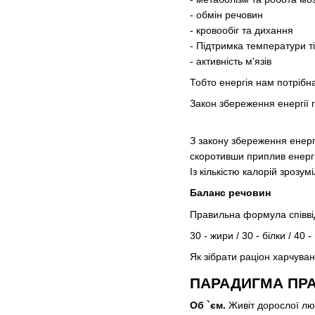
- обмін речовин
- кровообіг та дихання
- Підтримка температури т
- активність м'язів
Тобто енергія нам потрібна
Закон збереження енергії го
З закону збереження енерг
скоротивши приплив енергі
Із кількістю калорій зрозу
Баланс речовин
Правильна формула співвід
30 - жири / 30 - білки / 40 
Як зібрати раціон харчува
ПАРАДИГМА ПР
Об `єм.
Живіт дорослої люд