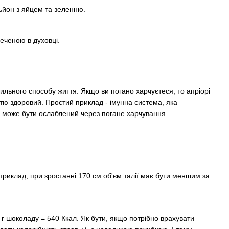
льйон з яйцем та зеленню.
печеною в духовці.
ильного способу життя. Якщо ви погано харчуєтеся, то апріорі
тю здоровий. Простий приклад - імунна система, яка
ді може бути ослаблений через погане харчування.
риклад, при зростанні 170 см об'єм талії має бути меншим за
г шоколаду = 540 Ккал. Як бути, якщо потрібно врахувати