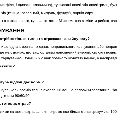
яче філе, індичата, яловичина), тушковані овочі або овочі гриль, бу
ріхів (кешью, волоський, мигдаль, фундук), порція сиру.
т з свіжих овочів, куряча котлета. М'ясо можна замінити рибою, за
ЧУВАННЯ
трібне тільки тим, хто страждає на зайву вагу?
е лише одна із зовнішніх ознак неправильного харчування або неправ
це не означає, що ваш організм наповнений енергій, силою і повніс
 харчуванню. Зовнішніх ознак поганого імунітету немає, а насправ
смажити?
ігура відповідає нормі?
ура, коли розмір талії в охопленні менше половини зростання. Нап
 дівчини 90/60/90.
ь готових страв?
кими як шоколад, кава, олія окремо все більш-менш зрозуміло. 100 