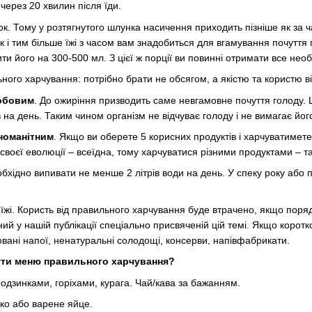
через 20 хвилин після їди.
. Тому у розтягнутого шлунка насичення приходить пізніше як за ча
к і тим більше їжі з часом вам знадобиться для вгамування почуття
и його на 300-500 мл. З цієї ж порції ви повинні отримати все необ
ого харчування: потрібно брати не обсягом, а якістю та користю від
робовим
. До ожиріння призводить саме невгамовне почуття голоду. 
в на день. Таким чином організм не відчуває голоду і не вимагає йо
номанітним
. Якщо ви оберете 5 корисних продуктів і харчуватиметес
своєї еволюції – всеїдна, тому харчуватися різними продуктами – та
бхідно випивати не менше 2 літрів води на день. У спеку року або 
 ​​їжі. Користь від правильного харчування буде втрачено, якщо пор
ий у нашій публікації спеціально присвяченій цій темі. Якщо коротко
овані напої, ненатуральні солодощі, консерви, напівфабрикати.
ути меню правильного харчування?
родзинками, горіхами, курага. Чай/кава за бажанням.
ко або варене яйце.