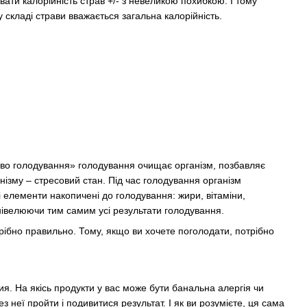
ати калорійність страв +/- з невеликою похибкою. І тому
у складі страви вважається загальна калорійність.
иво голодування» голодування очищає організм, позбавляє
анізму – стресовий стан. Під час голодування організм
 елементи накопичені до голодування: жири, вітаміни,
 нівелюючи тим самим усі результати голодування.
трібно правильно. Тому, якщо ви хочете поголодати, потрібно
я. На якісь продукти у вас може бути банальна алергія чи
неї пройти і подивитися результат. І як ви розумієте, ця сама