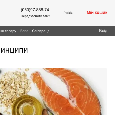
(050)97-888-74
Мій кошик
Рус
Укр
Передзвонити вам?
Вхід
ня товару
Блог
Співпраця
ринципи