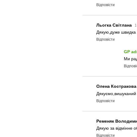
Відповісти
Льогка Світлана
1
Дякую,дуже швидка д
Відповісти
GP ad
Ми рад
Відпові
Олена Костракова
Дякуємо,вишуканий с
Відповісти
Ременяк Володим
Дякую за відмінне о
Відповісти