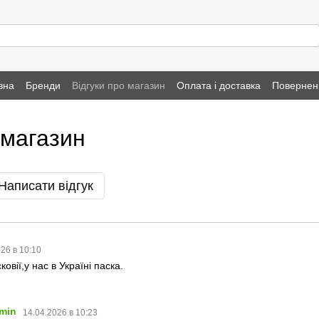
вна
Бренди
Відгуки про магазин
Оплата і доставка
Повернен
 магазин
Написати відгук
26 в 10:10
ковії,у нас в Україні паска.
min
14.04.2026 в 10:23