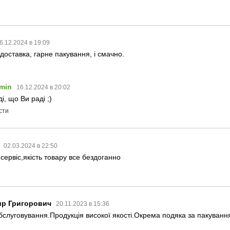
6.12.2024 в 19:09
оставка, гарне пакування, і смачно.
min
16.12.2024 в 20:02
і, що Ви раді ;)
сти
02.03.2024 в 22:50
ервіс,якість товару все бездоганно
ир Григорович
20.11.2023 в 15:36
бслуговування.Продукція високої якості.Окрема подяка за пакуванн