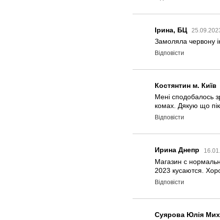
Ірина, БЦ
25.09.202
Замоляла червону ік
Відповісти
Костянтин м. Київ
Мені сподобалось зр
комах. Дякую що пік
Відповісти
Ирина Днепр
16.01
Магазин с нормальн
2023 кусаются. Хор
Відповісти
Суярова Юлія Мих