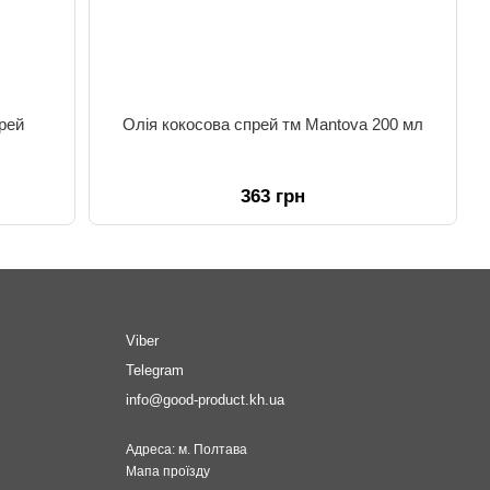
рей
Олія кокосова спрей тм Mantova 200 мл
363 грн
Viber
Telegram
info@good-product.kh.ua
Адреса: м. Полтава
Мапа проїзду