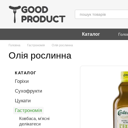
Перейти до основного контенту
Каталог
Голо
Головна
Гастрономія
Олія рослинна
Олія рослинна
КАТАЛОГ
Горіхи
Сухофрукти
Цукати
Гастрономія
Ковбаса, м'ясні
делікатеси