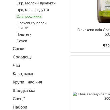
Сир, Молочні продукти
Ікра, морепродукти
Олія рослинна
Овочеві консерви,
оливки
Оливкова олія Costa
Паштети
50
Соуси
532
Снеки
Солодощі
Чай
Кава, какао
Крупи і насіння
Швидка їжа
Спеції
Набори