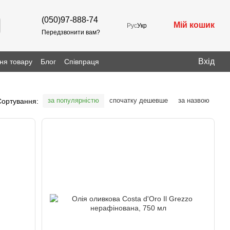
(050)97-888-74
Мій кошик
Рус
Укр
Передзвонити вам?
Вхід
ня товару
Блог
Співпраця
за популярністю
спочатку дешевше
за назвою
Сортування: