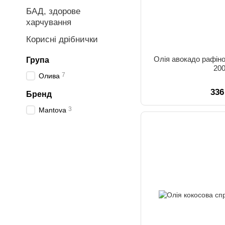
БАД, здорове
харчування
Корисні дрібнички
Олія авокадо рафін
Група
20
7
Олива
336
Бренд
3
Mantova