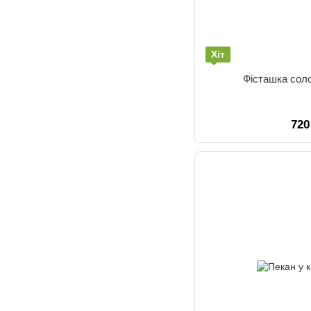
Хіт
Фісташка сол
720