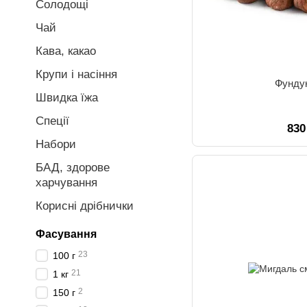
Солодощі
Чай
Кава, какао
Крупи і насіння
Фунду
Швидка їжа
Спеції
830
Набори
БАД, здорове
харчування
Корисні дрібнички
Фасування
23
100 г
21
1 кг
2
150 г