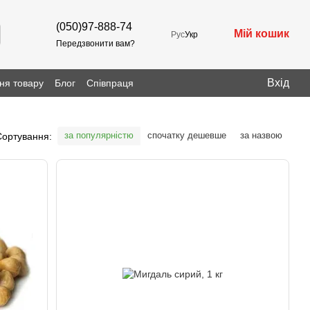
(050)97-888-74
Мій кошик
Рус
Укр
Передзвонити вам?
Вхід
ня товару
Блог
Співпраця
за популярністю
спочатку дешевше
за назвою
Сортування: