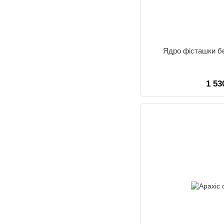
Ядро фісташки бе
1 53