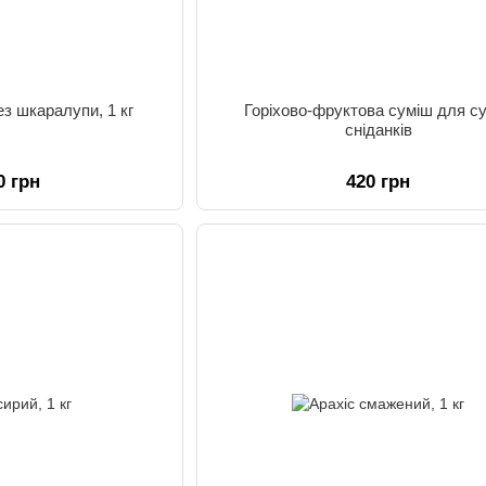
з шкаралупи, 1 кг
Горіхово-фруктова суміш для с
сніданків
0 грн
420 грн