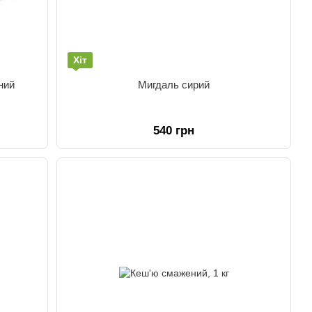
Хіт
ний
Мигдаль сирий
540 грн