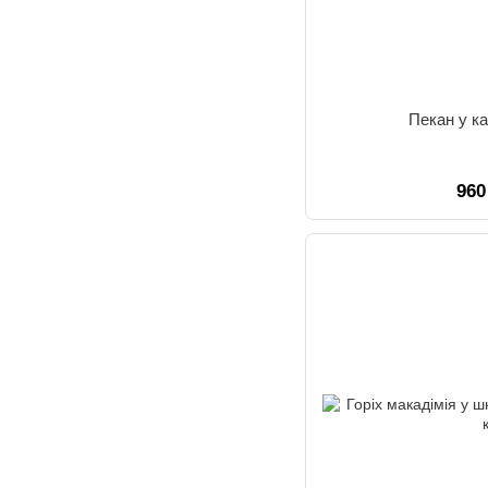
Пекан у ка
960