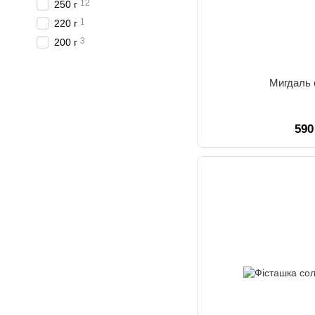
12
250 г
1
220 г
3
200 г
Мигдаль
590