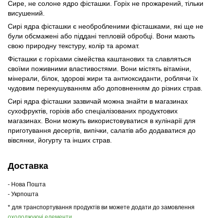
Сире, не солоне ядро фісташки. Горіх не прожарений, тільки
висушений.
Сирі ядра фісташки є необробленими фісташками, які ще не
були обсмажені або піддані тепловій обробці. Вони мають
свою природну текстуру, колір та аромат.
Фісташки є горіхами сімейства каштанових та славляться
своїми поживними властивостями. Вони містять вітаміни,
мінерали, білок, здорові жири та антиоксиданти, роблячи їх
чудовим перекушуванням або доповненням до різних страв.
Сирі ядра фісташки зазвичай можна знайти в магазинах
сухофруктів, горіхів або спеціалізованих продуктових
магазинах. Вони можуть використовуватися в кулінарії для
приготування десертів, випічки, салатів або додаватися до
вівсянки, йогурту та інших страв.
Доставка
- Нова Пошта
- Укрпошта
* для транспортування продуктів ви можете додати до замовлення
охолоджуючі елементи