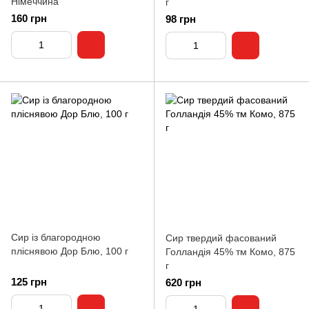
Німеччина
г
160 грн
98 грн
Сир із благородною
Сир твердий фасований
пліснявою Дор Блю, 100 г
Голландія 45% тм Комо, 875
г
125 грн
620 грн