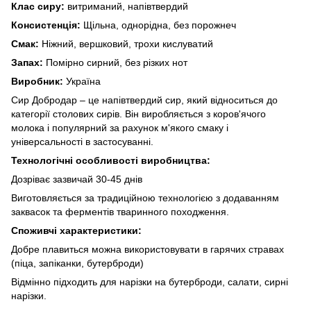
Клас сиру:
витриманий, напівтвердий
Консистенція:
Щільна, однорідна, без порожнеч
Смак:
Ніжний, вершковий, трохи кислуватий
Запах:
Помірно сирний, без різких нот
Виробник:
Україна
Сир Добродар – це напівтвердий сир, який відноситься до
категорії столових сирів. Він виробляється з коров'ячого
молока і популярний за рахунок м'якого смаку і
універсальності в застосуванні.
Технологічні особливості виробництва:
Дозріває зазвичай 30-45 днів
Виготовляється за традиційною технологією з додаванням
заквасок та ферментів тваринного походження.
Споживчі характеристики:
Добре плавиться можна використовувати в гарячих стравах
(піца, запіканки, бутерброди)
Відмінно підходить для нарізки на бутерброди, салати, сирні
нарізки.