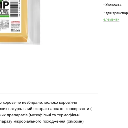
- Укрпошта
* для транспо
елементи
о коров’яче незбиране, молоко коров’яче
вник натуральний екстракт аннато, консерванти (
них препаратів (мезофільні та термофільні
парату мікробіального походження (хімозин)