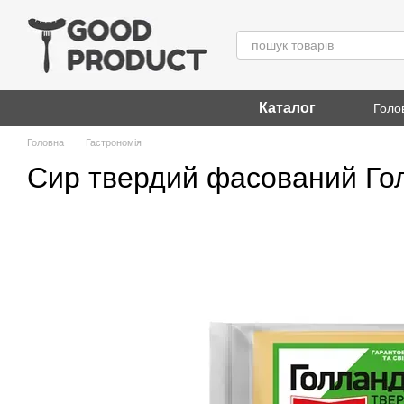
Перейти до основного контенту
Каталог
Голо
Головна
Гастрономія
Сир твердий фасований Гол