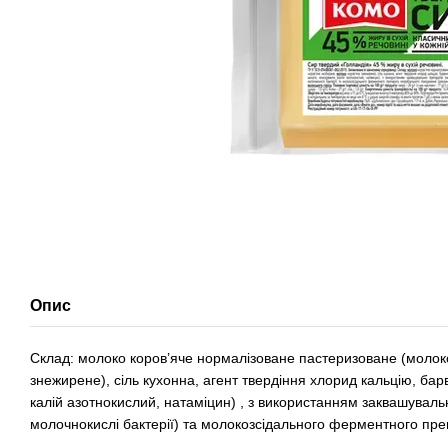
Опис
Склад: молоко коров’яче нормалізоване пастеризоване (молок
знежирене), сіль кухонна, агент твердіння хлорид кальцію, бар
калій азотнокислий, натаміцин) , з використанням заквашуваль
молочнокислі бактерії) та молокозсідального ферментного пре