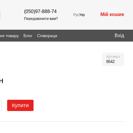
(050)97-888-74
Мій кошик
Рус
Укр
Передзвонити вам?
Вхід
ня товару
Блог
Співпраця
Артикул
8542
н
Купити