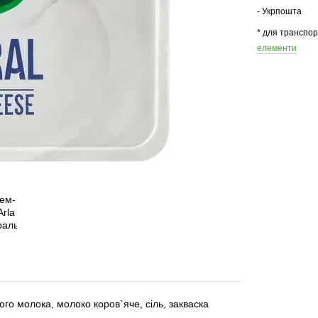
- Укрпошта
* для транспо
елементи
го молока, молоко коров`яче, сіль, закваска