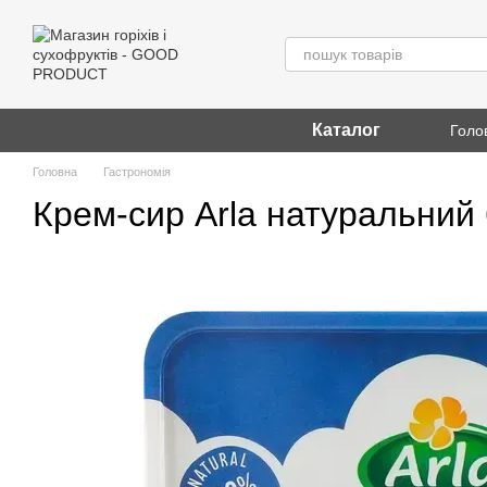
Перейти до основного контенту
Каталог
Голо
Головна
Гастрономія
Крем-сир Arla натуральний 