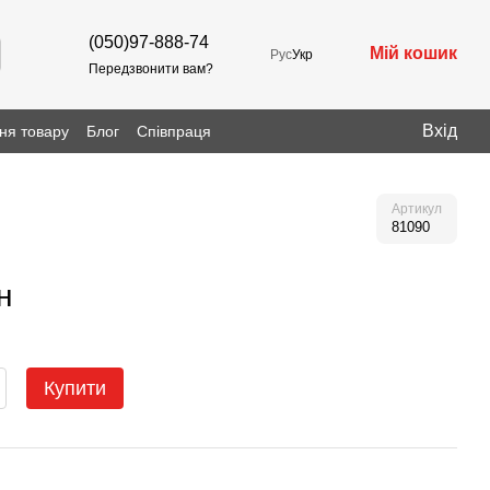
(050)97-888-74
Мій кошик
Рус
Укр
Передзвонити вам?
Вхід
ня товару
Блог
Співпраця
Артикул
81090
н
Купити