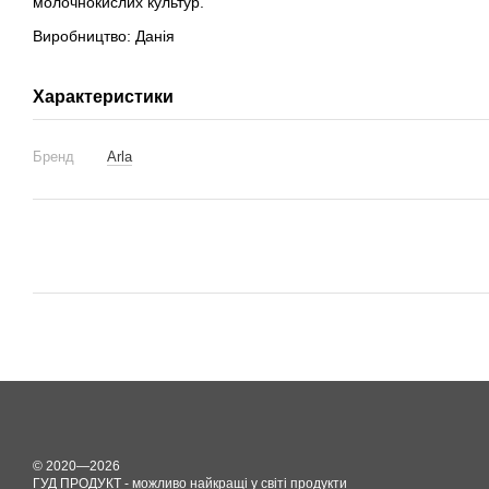
молочнокислих культур.
Виробництво: Данія
Характеристики
Бренд
Arla
© 2020—2026
ГУД ПРОДУКТ - можливо найкращі у світі продукти