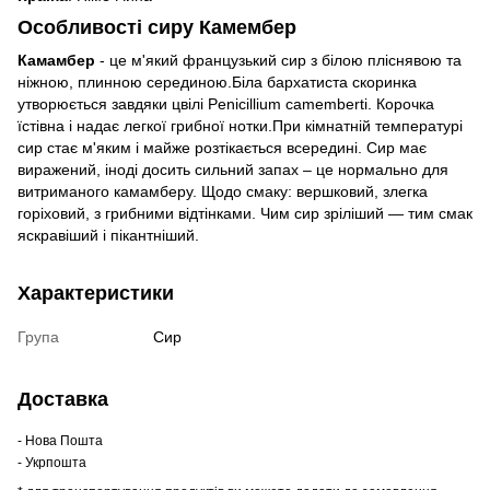
Особливості сиру Камембер
Камамбер
- це м'який французький сир з білою пліснявою та
ніжною, плинною серединою.Біла бархатиста скоринка
утворюється завдяки цвілі Penicillium camemberti. Корочка
їстівна і надає легкої грибної нотки.При кімнатній температурі
сир стає м'яким і майже розтікається всередині. Сир має
виражений, іноді досить сильний запах – це нормально для
витриманого камамберу. Щодо смаку: вершковий, злегка
горіховий, з грибними відтінками. Чим сир зріліший — тим смак
яскравіший і пікантніший.
Характеристики
Група
Сир
Доставка
- Нова Пошта
- Укрпошта