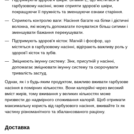
гарбузовому насінні, може сприяти здоров'ю шкіри,
покращуючи її пружність та зменшуючи ознаки старіння.
Сприяють контролю ваги: Насіння багате на білки і дієтичні
волокна, які можуть допомагати почуватися більш ситими і
зменшувати бажання перекушувати.
Підтримують здоров'я кісток: Магній і фосфор, що
містяться в гарбузовому насінні, відіграють важливу роль у
здоров'ї кісток та зубів.
Зміцнюють імунну систему: Зінк, присутній у насінні,
допомагає зміцнювати імунну систему та скорочувати
тривалість застуд.
Однак, як і з будь-яким продуктом, важливо вживати гарбузове
насіння в помірних кількостях. Вони калорійні через високий
вміст жирів, тому вживання у великих кількостях може
призвести до надмірного споживання калорій. Щоб отримати
максимальну користь від гарбузового насіння, вживайте їх як
частину різноманітного та збалансованого раціону.
Доставка