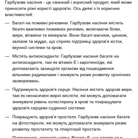
Гарбузове насіння - це смачний і корисний продукт, який може
приносити різні користі здоров'ю. Ось деякі з їх корисних
властивостей:
Багаті на поживні речовини: Гарбузове насіння містить
безліч важливих поживних речовин, включаючи білки,
жири, вітаміни та мінерали. Вони багаті магнієм, цинком,
залізом та міддю, що сприяє підтримці здоров'я кісток,
імунної системи та крові.
Містять антиоксиданти: Гарбузове насіння багате на
антиоксиданти, такі як вітамін Е і каротиноїди, які
допомагають захищати організм від пошкодження
вільними радикалами і знижують ризик розвитку хронічних
захворювань.
Підтримують здоров'я серця: Насіння містить здорові жири,
такі як ненасичені жирні кислоти, які можуть допомагати
знижувати рівень холестерину в крові та покращувати
здоров'я серцево-судинної системи.
Покращують здоров'я простати: Гарбузове насіння багате
на фітостероли, які можуть допомагати знижувати ризик
розвитку простатиту та гіперплазії простати.
Підтримують здоров'я шкіри: Вітамін Е, що міститься в