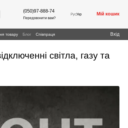
(050)97-888-74
Мій кошик
Рус
Укр
Передзвонити вам?
Вхід
ня товару
Блог
Співпраця
ідключенні світла, газу та