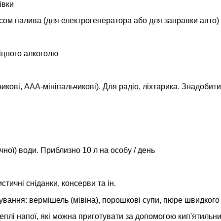
івки
пасом палива (для електрогенератора або для заправки авто)
іцного алкоголю
икові, ААА-мініпальчикові). Для радіо, ліхтарика. Знадобит
чної) води. Приблизно 10 л на особу / день
истичні сніданки, консерви та ін.
вання: вермішель (мівіна), порошкові супи, пюре швидкого п
Теплі напої, які можна приготувати за допомогою кип'ятильн