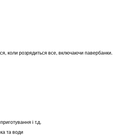
ися, коли розрядиться все, включаючи павербанки.
риготування і т.д.
ика та води