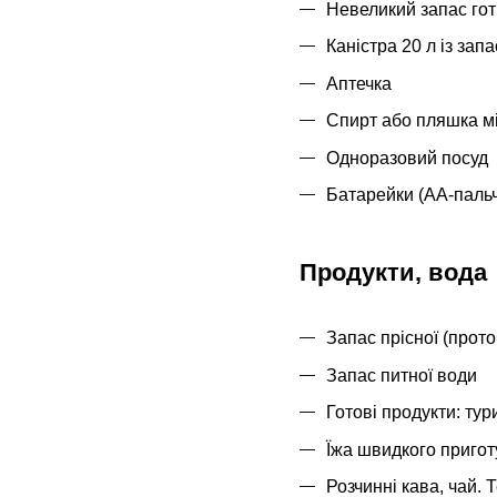
Невеликий запас гот
Каністра 20 л із за
Аптечка
Спирт або пляшка м
Одноразовий посуд
Батарейки (АА-пальч
Продукти, вода
Запас прісної (прото
Запас питної води
Готові продукти: тур
Їжа швидкого приготу
Розчинні кава, чай. 