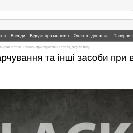
вна
Бренди
Відгуки про магазин
Оплата і доставка
Повернен
чування та інші засоби при відключенні світла, газу та води
рчування та інші засоби при в