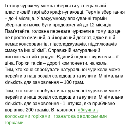
Готову чурчхелу можна зберігати у спеціальній
пластиковій тарі або крафт-упаковці. Термін зберігання
– до 4 місяців. У вакуумному впакуванні термін
зберігання може бути продовжений до 12 місяців.
Пам'ятайте, головна перевага чурчхели в тому, що це
не просто смачний, а й корисний десерт, адже в ній
немає консервантів, підсолоджувачів, підсилювачів
смаку та іншої хімії. Справжній натуральний
висококласний продукт. Єдиний недолік чурчхели – її
ціна. Горіхи та сік – дорогі компоненти, на жаль.
Тим, хто хоче спробувати натуральної чурчхели може
перейти в наш розділ солодощів та купити. Мінімальна
кількість для замовлення – 100 грам.
Тим, хто хоче спробувати натуральної чурчхели може
перейти в наш розділ солодощів та купити. Мінімальна
кількість для замовлення - 1 штучка, яка приблизно
дорівнює 200 грамів. В наявності
яблучна з
волоськими горіхами
і
гранатова з волосьмими
горіхами
.