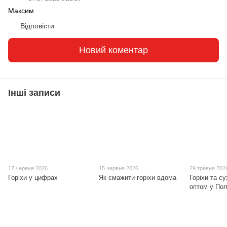
Максим
Відповісти
Новий коментар
Інші записи
17 червня 2026
15 червня 2026
29 травня 202
Горіхи у цифрах
Як смажити горіхи вдома
Горіхи та с
оптом у Пол