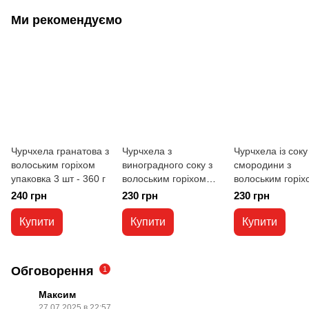
Ми рекомендуємо
Чурчхела гранатова з
Чурчхела з
Чурчхела із соку
волоським горіхом
виноградного соку з
смородини з
упаковка 3 шт - 360 г
волоським горіхом
волоським горіх
упаковка 3 шт - 360 г
упаковка 3 шт - 
240 грн
230 грн
230 грн
Купити
Купити
Купити
Обговорення
1
Максим
27.07.2025 в 22:57