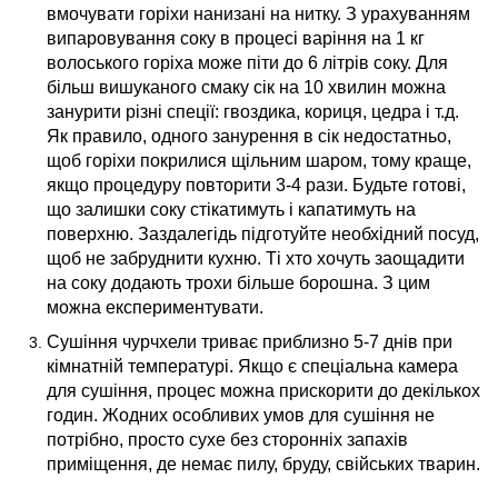
вмочувати горіхи нанизані на нитку. З урахуванням
випаровування соку в процесі варіння на 1 кг
волоського горіха може піти до 6 літрів соку. Для
більш вишуканого смаку сік на 10 хвилин можна
занурити різні спеції: гвоздика, кориця, цедра і т.д.
Як правило, одного занурення в сік недостатньо,
щоб горіхи покрилися щільним шаром, тому краще,
якщо процедуру повторити 3-4 рази. Будьте готові,
що залишки соку стікатимуть і капатимуть на
поверхню. Заздалегідь підготуйте необхідний посуд,
щоб не забруднити кухню. Ті хто хочуть заощадити
на соку додають трохи більше борошна. З цим
можна експериментувати.
Сушіння чурчхели триває приблизно 5-7 днів при
кімнатній температурі. Якщо є спеціальна камера
для сушіння, процес можна прискорити до декількох
годин. Жодних особливих умов для сушіння не
потрібно, просто сухе без сторонніх запахів
приміщення, де немає пилу, бруду, свійських тварин.