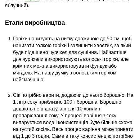
яблучний).
Етапи виробництва
Горіхи нанизують на нитку довжиною до 50 см, щоб
нанизати голкою горіхи і залишити хвостик, за який
буде підвішено чурчхел для сушіння. Найчастіше
для чурчхели використовують волоські горіхи, але
крім них можна використовувати фундук або
мигдаль. На нашу думку з волоським горіхом
найсмачніша.
Сік потрібно варити, додаючи до нього борошно. На
1 літр соку приблизно 100 г борошна. Борошно
додають не відразу, а після 10 хвилин
пропарювання соку. У процесі варіння з соку
випарується вода і консистенція буде більше схожа
на густий кисіль. Весь процес варіння може тривати
від 1 до 3 годин. Саме в таку консистенцію потрібно