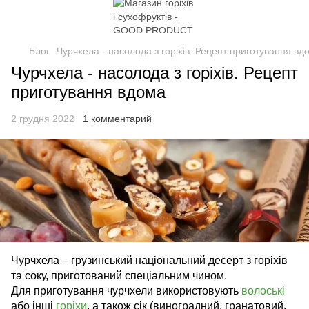
Блог
Чурчхела - насолода з горіхів. Рецепт приготування вд
Чурчхела - насолода з горіхів. Рецепт
приготування вдома
2 грудня 2022
1 комментарий
Чурчхела – грузинський національний десерт з горіхів
та соку, приготований спеціальним чином.
Для приготування чурчхели використовують
волоські
або інші
горіхи
, а також сік (виноградний, гранатовий,