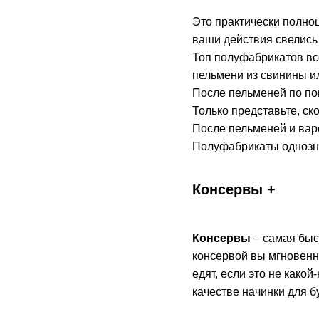
Это практически полноц
ваши действия свелись 
Топ полуфабрикатов вс
пельмени из свинины ил
После пельменей по поп
Только представьте, ск
После пельменей и варе
Полуфабрикаты однозна
Консервы +
Консервы
– самая быс
консервой вы мгновенно
едят, если это не како
качестве начинки для б