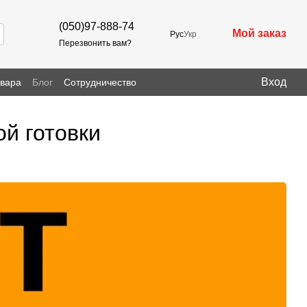
(050)97-888-74
Мой заказ
Рус
Укр
Перезвонить вам?
Вход
овара
Блог
Сотрудничество
ой готовки