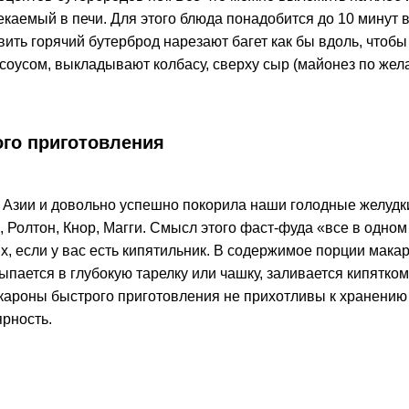
екаемый в печи. Для этого блюда понадобится до 10 минут 
вить горячий бутерброд нарезают багет как бы вдоль, чтоб
усом, выкладывают колбасу, сверху сыр (майонез по желан
го приготовления
с Азии и довольно успешно покорила наши голодные желуд
 Ролтон, Кнор, Магги. Смысл этого фаст-фуда «все в одно
х, если у вас есть кипятильник. В содержимое порции макар
ается в глубокую тарелку или чашку, заливается кипятком 
кароны быстрого приготовления не прихотливы к хранению и
рность.