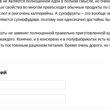
в не является полноценной едой в полном смысле, но очен
ные свойства во многом превосходят обычные продукты по о
слот и они очень каллорийны. А сухофрукты – это вообще э
вляются суперфудами, поэтому они однозначно достойны быт
аты не заменят полноценной правильно приготовленной еды
каждого. Конечно, и в консервах и в полуфабрикатах есть 
ть постоянным рационом питания. Время очень дорого, но 
рий