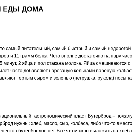
Й ЕДЫ ДОМА
то самый питательный, самый быстрый и самый недорогой с
ров и 11 грамм белка. Чего вполне достаточно на пару час
5 минут, 2 яйца и пол стакана молока. Яйца смешиваются с
млет часто добавляют нарезаную кольцами вареную колбасу
авляют тертым сыром и зеленью (петрушка, рукола) посыпая
 национальный гастрономический пласт. Бутерброд – пожалу
рброд нужны: хлеб, масло, сыр, колбаса, либо что-то вместо
рецептов бутербродов нет. Все что можно выложить на хлеб 