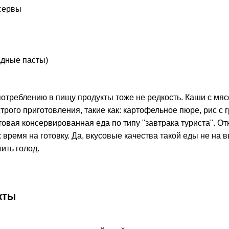
сервы
е
адные пасты)
потреблению в пищу продукты тоже не редкость. Каши с мя
рого приготовления, такие как: картофельное пюре, рис с 
овая консервированная еда по типу "завтрака туриста". От
время на готовку. Да, вкусовые качества такой еды не на вы
ить голод.
кты