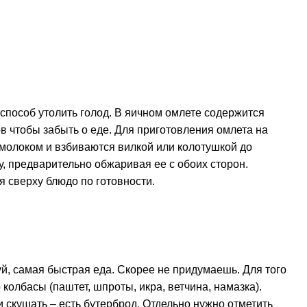
пособ утолить голод. В яичном омлете содержится
ов чтобы забыть о еде. Для приготовления омлета на
 молоком и взбиваются вилкой или колотушкой до
, предварительно обжаривая ее с обоих сторон.
 сверху блюдо по готовности.
й, самая быстрая еда. Скорее не придумаешь. Для того
 колбасы (паштет, шпроты, икра, ветчина, намазка).
и скушать – есть бутерброд. Отдельно нужно отметить