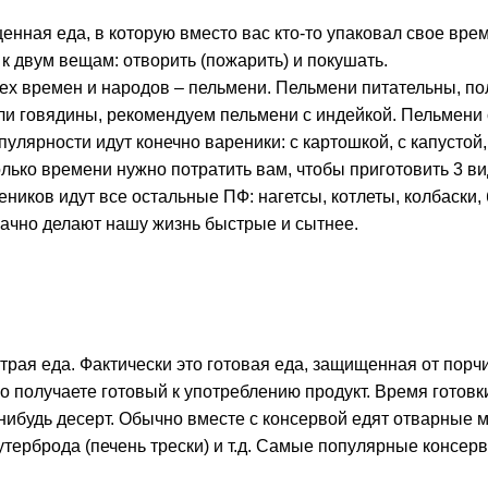
енная еда, в которую вместо вас кто-то упаковал свое вре
к двум вещам: отворить (пожарить) и покушать.
ех времен и народов – пельмени. Пельмени питательны, по
и говядины, рекомендуем пельмени с индейкой. Пельмени с
улярности идут конечно вареники: с картошкой, с капустой, 
олько времени нужно потратить вам, чтобы приготовить 3 в
ников идут все остальные ПФ: нагетсы, котлеты, колбаски, б
чно делают нашу жизнь быстрые и сытнее.
трая еда. Фактически это готовая еда, защищенная от порч
 получаете готовый к употреблению продукт. Время готовк
й-нибудь десерт. Обычно вместе с консервой едят отварные 
утерброда (печень трески) и т.д. Самые популярные консер