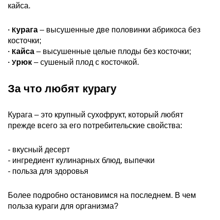
кайса.
урага
– высушенные две половинки абрикоса без
∙ К
косточки;
айса
– высушенные целые плоды без косточки;
∙ К
рюк
– сушеный плод с косточкой.
∙ У
За что любят курагу
Курага – это крупный сухофрукт, который любят
прежде всего за его потребительские свойства:
- вкусный десерт
- ингредиент кулинарных блюд, выпечки
- польза для здоровья
Более подробно остановимся на последнем. В чем
польза кураги для организма?