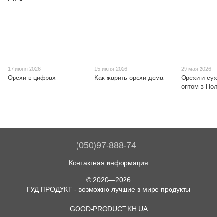
17 июня 2026
15 июня 2026
29 мая 2026
Орехи в цифрах
Как жарить орехи дома
Орехи и су
оптом в По
(050)97-888-74
Контактная информация
© 2020—2026
ГУД ПРОДУКТ - возможно лучшие в мире продукты
GOOD-PRODUCT.KH.UA