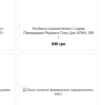
и с
Колбаса сырокопченая с сыром
0 г
Пармиджано Реджано Спец Цех АЛАН, 300
г
540 грн