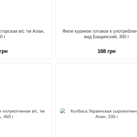
торская в/с тм Алан,
Филе куриное готовое к употребле
0 г
вид Бащинский, 300 г
 грн
168 грн