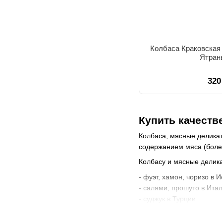
Колбаса Краковская 
Ятрань
320
Купить качеств
Колбаса, мясные деликат
содержанием мяса (боле
Колбасу и мясные делика
- фуэт, хамон, чоризо в 
- салями, прошуто в Ита
- суджук в Турции
- кабаносси в Польше
- московская в Украине