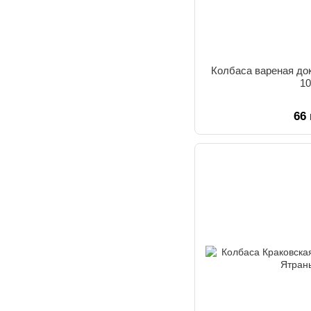
Колбаса вареная док
10
66