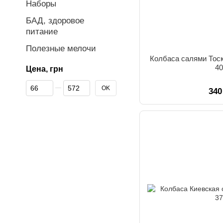
Наборы
БАД, здоровое
питание
Полезные мелочи
Колбаса салями Тос
40
Цена, грн
От Цена, грн
До Цена, грн
OK
340