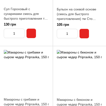
Суп Гороховый с
Бульон на соевой основе
сухариками смесь для
(смесь для быстрого
быстрого приготовления тм
приготовления) тм Сто
Сто Пудов, 344 г
Пудов, 134 г
130 грн
105 грн
Макароны с грибами и
Макароны с беконом и
сыром чедер Pripravka, 150 г
сыром чедер Pripravka, 150 г