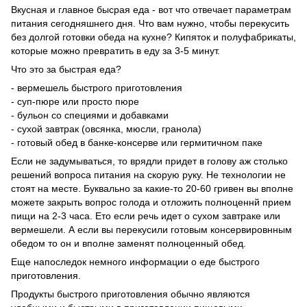
Вкусная и главное бысрая еда - вот что отвечает параметрам
питания сегодняшнего дня. Что вам нужно, чтобы перекусить
без долгой готовки обеда на кухне? Кипяток и полуфабрикаты,
которые можно превратить в еду за 3-5 минут.
Что это за быстрая еда?
- вермешель быстрого приготовления
- суп-пюре или просто пюре
- бульон со специями и добавками
- сухой завтрак (овсянка, мюсли, гранола)
- готовый обед в банке-консерве или гермитичном паке
Если не задумываться, то врядли придет в голову аж столько
решений вопроса питания на скорую руку. Не технологии не
стоят на месте. Буквально за какие-то 20-60 гривен вы вполне
можете закрыть вопрос голода и отложить полноценнй прием
пищи на 2-3 часа. Ето если речь идет о сухом завтраке или
вермешели. А если вы перекусили готовым консервировнным
обедом то он и вполне заменят полноценный обед.
Еще напоследок немного информации о еде быстрого
приготовления.
Продукты быстрого приготовления обычно являются