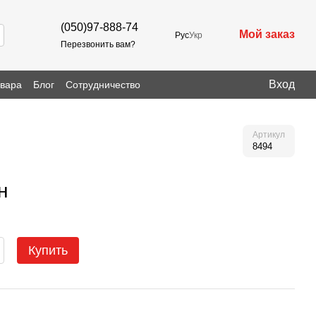
(050)97-888-74
Мой заказ
Рус
Укр
Перезвонить вам?
Вход
овара
Блог
Сотрудничество
Артикул
8494
н
Купить