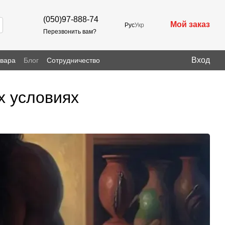
(050)97-888-74
Мой заказ
Рус
Укр
Перезвонить вам?
Вход
овара
Блог
Сотрудничество
х условиях