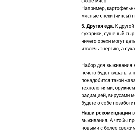
сухое мясо.
Например, картофельный
мясные снеки (чипсы) 
5. Другая еда.
К другой
сухарики, сушеный сыр,
ничего орехи могут дат
извлечь энергию, а сух
Набор для выживания в 
нечего будет кушать, а
понадобится такой «ав
технологиями, оружием
радиацией, вирусами мо
будете о себе позаботи
Наши рекомендации
в
выживания. А чтобы про
новыми с более свежим