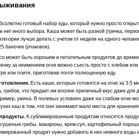
выживания
бсолютно готовый набор еды, который нужно просто открыть
 нет иного выбора. Каша может быть разной (гречка, перловк
атегории лучше делать с учетом от недели на одного человек
5 баночек (упаковок).
ясо может быть хорошим и питательным продуктов до времен
нку за неимением огня можно съесть просто с хлебом или 
тре или плите, приготовив почти полноценную еду.
готовления.
Есть каши, которые готовятся на огне за 3-5 м
, грибов, что придает им вполне приличный вкус даже для 
ример, ужина. В полевых условиях даже на слабом огне мож
сухих каш в том, что они занимают мало места для хранени
продукты.
К сублимированным продуктам относятся продукт
сушеные грибы, макароны, крем-суп, картофельный порошок 
имированный продукт нужно добавить в них немного воды 