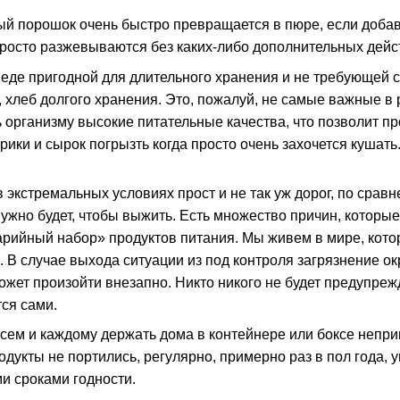
 порошок очень быстро превращается в пюре, если добавит
просто разжевываются без каких-либо дополнительных дейс
 еде пригодной для длительного хранения и не требующей
 хлеб долгого хранения. Это, пожалуй, не самые важные в
ь организму высокие питательные качества, что позволит п
арики и сырок погрызть когда просто очень захочется кушать
экстремальных условиях прост и не так уж дорог, по сравне
 нужно будет, чтобы выжить. Есть множество причин, которы
арийный набор» продуктов питания. Мы живем в мире, ко
. В случае выхода ситуации из под контроля загрязнение
жет произойти внезапно. Никто никого не будет предупрежд
тся сами.
сем и каждому держать дома в контейнере или боксе непри
дукты не портились, регулярно, примерно раз в пол года, 
и сроками годности.