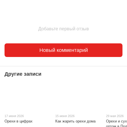
Добавьте первый отзыв
Новый комментарий
Другие записи
17 июня 2026
15 июня 2026
29 мая 2026
Орехи в цифрах
Как жарить орехи дома
Орехи и су
оптом в По