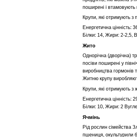
поширені і втамовують г
Крупи, які отримують з 
Енергетична цінність: 36
Білки: 14, Жири: 2-2,5, 
Жито
Однорічна (дворічна) тр
посіви поширені у півні
виробництва гормонів т
Житню крупу виробляют
Крупи, які отримують з 
Енергетична цінність: 2
Білки: 10, Жири: 2 Вугл
Ячмінь
Рід рослин сімейства Зл
пшениця, окультурили бл