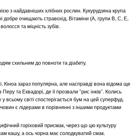
нією з найдавніших хлібних рослин. Кукурудзяна крупа
і добре очищають стравохід. Вітаміни (А, групи В, С, Е,
волосся та міцність зубів.
людям схильним до повноти та діабету.
. Кіноа зараз популярна, але насправді вона відома ще
еру та Еквадорі, де її прозвали "рис інків". Колись
у у всьому світі спостерігається бум на цей суперфуд.
речовин є лідерами в порівнянні з іншими продуктами
ецифічний горіховий присмак, через що цю культуру
 нам кашу, а ось чорна має солодкуватий смак.