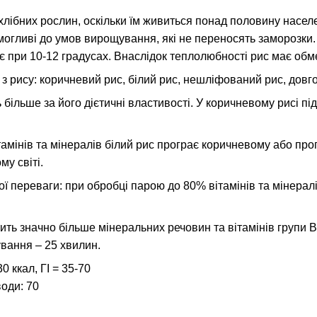
лібних рослин, оскільки їм живиться понад половину населен
огливі до умов вирощування, які не переносять заморозки. 
є при 10-12 градусах. Внаслідок теплолюбності рис має об
з рису: коричневий рис, білий рис, нешліфований рис, довг
 більше за його дієтичні властивості. У коричневому рисі п
тамінів та мінералів білий рис програє коричневому або про
у світі.
 переваги: ​​при обробці парою до 80% вітамінів та мінералі
ть значно більше мінеральних речовин та вітамінів групи В
ування – 25 хвилин.
0 ккал, ГІ = 35-70
води: 70