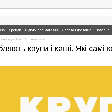
вна
Бренди
Відгуки про магазин
Оплата і доставка
Повернен
ляють крупи і каші. Які самі корисні
бляють крупи і каші. Які самі к