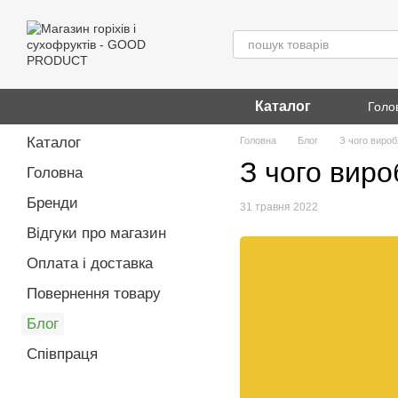
Перейти до основного контенту
Каталог
Голо
Каталог
Головна
Блог
З чого вироб
З чого виро
Головна
Бренди
31 травня 2022
Відгуки про магазин
Оплата і доставка
Повернення товару
Блог
Співпраця