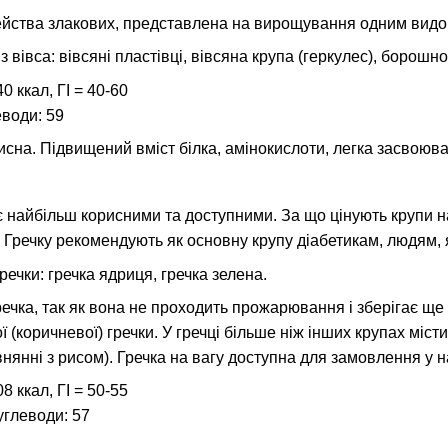
йства злакових, представлена ​​на вирощування одним видом
 вівса: вівсяні пластівці, вівсяна крупа (геркулес), борошно
0 ккал, ГІ = 40-60
еводи: 59
сна. Підвищений вміст білка, амінокислоти, легка засвоюван
є найбільш корисними та доступними. За що цінують крупи на
Гречку рекомендують як основну крупу діабетикам, людям, 
речки: гречка ядриця, гречка зелена.
речка, так як вона не проходить прожарювання і зберігає щ
 (коричневої) гречки. У гречці більше ніж інших крупах місти
внянні з рисом). Гречка на вагу доступна для замовлення у 
8 ккал, ГІ = 50-55
Вуглеводи: 57