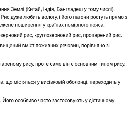
ня Землі (Китай, Індія, Бангладеш у тому числі).
Рис дуже любить вологу, і його пагони ростуть прямо з
межене поширення у країнах помірного пояса.
озерновий рис, круглозерновий рис, пропарений рис.
ідвищений вміст поживних речовин, порівняно зі
пареному рису, проте саме він є основним типом рису,
в, що містяться у висівковій оболонці, переходить у
. Його особливо часто застосовують у дієтичному