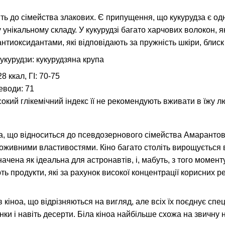
ть до сімейства злакових. Є припущення, що кукурудза є од
унікальному складу. У кукурудзі багато харчових волокон, як
нтиоксидантами, які відповідають за пружність шкіри, блиск 
кукурудзи: кукурудзяна крупа
8 ккал, ГІ: 70-75
леводи: 71
сокий глікемічний індекс її не рекомендують вживати в їжу 
а, що відноситься до псевдозернового сімейства Амарантові
оживними властивостями. Кіно багато століть вирощується в П
ачена як ідеальна для астронавтів, і, мабуть, з того момент
ть продукти, які за рахунок високої концентрації корисних 
в кіноа, що відрізняються на вигляд, але всіх їх поєднує сп
нки і навіть десерти. Біла кіноа найбільше схожа на звичну