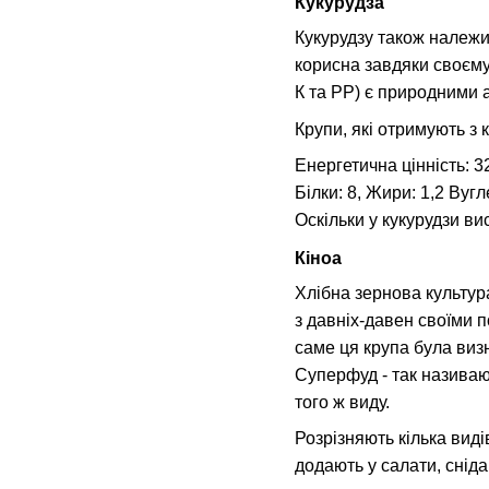
Кукурудза
Кукурудзу також належи
корисна завдяки своєму 
К та РР) є природними а
Крупи, які отримують з 
Енергетична цінність: 32
Білки: 8, Жири: 1,2 Вуг
Оскільки у кукурудзи ви
Кіноа
Хлібна зернова культур
з давніх-давен своїми п
саме ця крупа була визн
Суперфуд - так називаю
того ж виду.
Розрізняють кілька виді
додають у салати, сніда