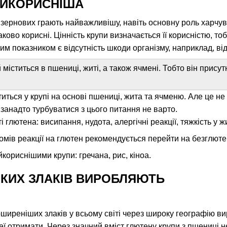
АЙКОРИСНІША
 зернових грають найважливішу, навіть основну роль харчу
ково корисні. Цінність крупи визначається її корисністю, тоб
м показником є ​​відсутність шкоди організму, наприклад, від
й міститься в пшениці, житі, а також ячмені. Тобто він прису
иться у крупі на основі пшениці, жита та ячменю. Але це не
 занадто турбуватися з цього питання не варто.
глютена: висипання, нудота, алергічні реакції, тяжкість у ж
мів реакції на глютен рекомендується перейти на безглютено
кориснішими крупи: гречана, рис, кіноа.
ЯКИХ ЗЛАКІВ ВИРОБЛЯЮТЬ
иреніших злаків у всьому світі через широку географію виро
 неї отримати. Через значний вміст глютену крупи з пшениці