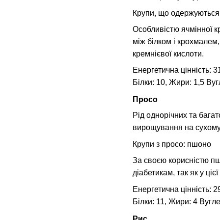
Крупи, що одержуються 
Особливістю ячмінної к
між білком і крохмалем,
кремнієвої кислоти.
Енергетична цінність: 31
Білки: 10, Жири: 1,5 Ву
Просо
Рід однорічних та бага
вирощування на сухому 
Крупи з просо: пшоно
За своєю корисністю пш
діабетикам, так як у ціє
Енергетична цінність: 29
Білки: 11, Жири: 4 Вугл
Рис