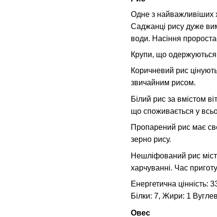
Одне з найважливіших х
Саджанці рису дуже вим
води. Насіння пророста
Крупи, що одержуються 
Коричневий рис цінують
звичайним рисом.
Білий рис за вмістом ві
що споживається у всьом
Пропарений рис має свої
зерно рису.
Нешліфований рис місти
харчуванні. Час пригот
Енергетична цінність: 33
Білки: 7, Жири: 1 Вугле
Овес