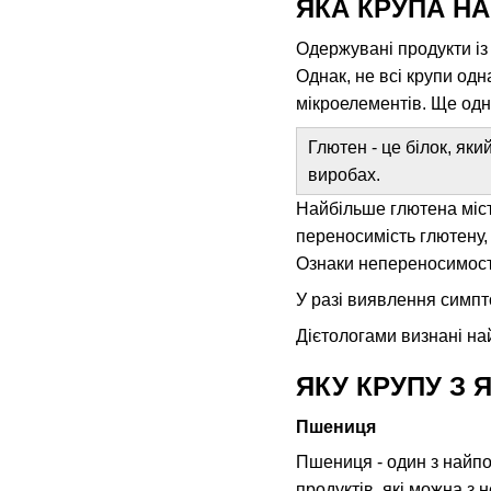
ЯКА КРУПА Н
Одержувані продукти із
Однак, не всі крупи одна
мікроелементів. Ще одни
Глютен - це білок, яки
виробах.
Найбільше глютена міст
переносимість глютену,
Ознаки непереносимості 
У разі виявлення симпто
Дієтологами визнані най
ЯКУ КРУПУ З 
Пшениця
Пшениця - один з найпош
продуктів, які можна з