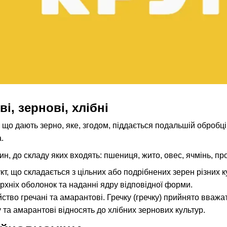
ві, зернові, хлібні
, що дають зерно, яке, згодом, піддається подальшій обробц
.
н, до складу яких входять: пшениця, жито, овес, ячмінь, пр
кт, що складається з цільних або подрібнених зерен різних
хніх оболонок та наданні ядру відповідної форми.
ство гречані та амарантові. Гречку (гречку) прийнято вважа
у та амарантові відносять до хлібних зернових культур.