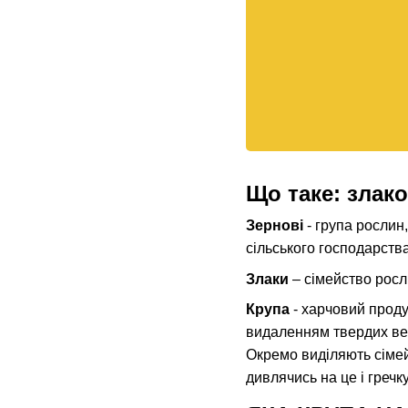
Що таке: злако
Зернові
- група рослин
сільського господарства
Злаки
– сімейство росли
Крупа
- харчовий проду
видаленням твердих вер
Окремо виділяють сімей
дивлячись на це і гречк