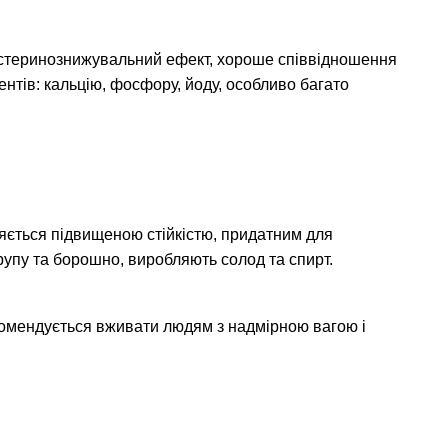
олестеринознижувальний ефект, хороше співвідношення
ментів: кальцію, фосфору, йоду, особливо багато
няється підвищеною стійкістю, придатним для
рупу та борошно, виробляють солод та спирт.
екомендується вживати людям з надмірною вагою і