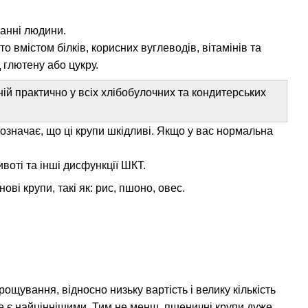
ванні людини.
то вмістом білків, корисних вуглеводів, вітамінів та
 глютену або цукру.
тній практично у всіх хлібобулочних та кондитерських
 означає, що ці крупи шкідливі. Якщо у вас нормальна
ивоті та інші дисфункції ШКТ.
ві крупи, такі як: рис, пшоно, овес.
щування, відносно низьку вартість і велику кількість
 не є найціннішими. Тим не менш, пшеничні крупи дуже