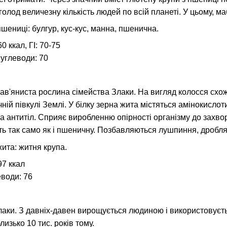
олод величезну кількість людей по всій планеті. У цьому, маб
пшениці: булгур, кус-кус, манна, пшенична.
0 ккал, ГІ: 70-75
Вуглеводи: 70
ав'яниста рослина сімейства Злаки. На вигляд колосся схожі
чній півкулі Землі. У білку зерна жита містяться амінокислот
а антитіл. Сприяє виробленню опірності організму до захвор
ь так само як і пшеничну. Позбавляються лушпиння, дробля
жита: житня крупа.
97 ккал
еводи: 76
аки. З давніх-давен вирощується людиною і використовується я
изько 10 тис. років тому.