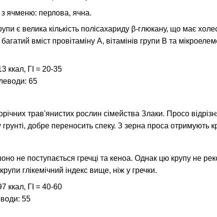
з ячменю: перлова, ячна.
рупи є велика кількість полісахариду β-глюкану, що має х
 багатий вміст провітаміну А, вітамінів групи В та мікроеле
3 ккал, ГІ = 20-35
глеводи: 65
торічних трав'янистих рослин сімейства Злаки. Просо відріз
грунті, добре переносить спеку. З зерна проса отримують к
оно не поступається гречці та кеноа. Однак цю крупу не р
ї крупи глікемічний індекс вище, ніж у гречки.
7 ккал, ГІ = 40-60
еводи: 55