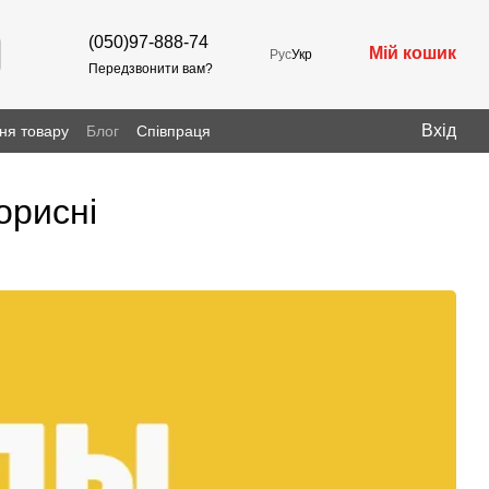
(050)97-888-74
Мій кошик
Рус
Укр
Передзвонити вам?
Вхід
ня товару
Блог
Співпраця
орисні