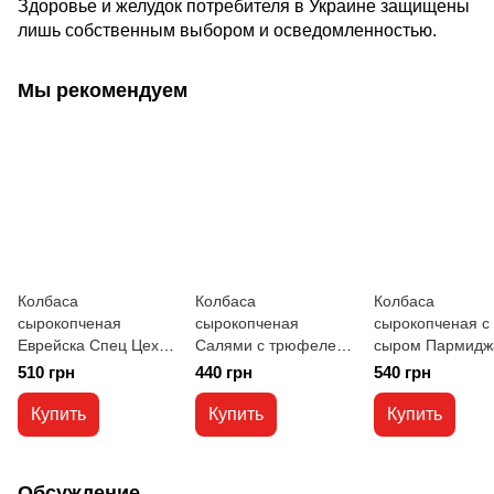
Здоровье и желудок потребителя в Украине защищены
лишь собственным выбором и осведомленностью.
Мы рекомендуем
Колбаса
Колбаса
Колбаса
сырокопченая
сырокопченая
сырокопченая с
Еврейска Спец Цех
Салями с трюфелем
сыром Пармидж
АЛАН, 260 г
Спец Цех АЛАН, 250 г
Реджано Спец Ц
510 грн
440 грн
540 грн
АЛАН, 300 г
Купить
Купить
Купить
Обсуждение