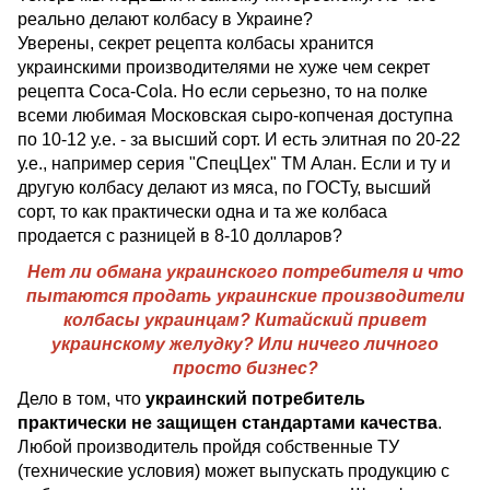
реально делают колбасу в Украине?
Уверены, секрет рецепта колбасы хранится
украинскими производителями не хуже чем секрет
рецепта Coca-Cola. Но если серьезно, то на полке
всеми любимая Московская сыро-копченая доступна
по 10-12 у.е. - за высший сорт. И есть элитная по 20-22
у.е., например серия "СпецЦех" ТМ Алан. Если и ту и
другую колбасу делают из мяса, по ГОСТу, высший
сорт, то как практически одна и та же колбаса
продается с разницей в 8-10 долларов?
Нет ли обмана украинского потребителя и что
пытаются продать украинские производители
колбасы украинцам? Китайский привет
украинскому желудку? Или ничего личного
просто бизнес?
Дело в том, что
украинский потребитель
практически не защищен стандартами качества
.
Любой производитель пройдя собственные ТУ
(технические условия) может выпускать продукцию с