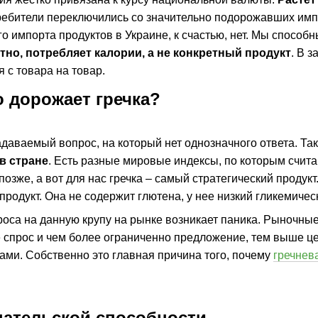
ребители переключились со значительно подорожавших имп
о импорта продуктов в Украине, к счастью, нет. Мы способ
стно, потребляет калории, а не конкретный продукт
. В 
 с товара на товар.
 дорожает гречка?
даваемый вопрос, на который нет однозначного ответа. Та
в стране
. Есть разные мировые индексы, по которым счита
озже, а вот для нас гречка – самый стратегический продукт
продукт. Она не содержит глютена, у нее низкий гликемиче
роса на данную крупу на рынке возникает паника. Рыночны
 спрос и чем более ограниченно предложение, тем выше цен
ами. Собственно это главная причина того, почему
гречнев
пательской способности