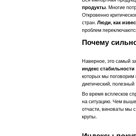
продукты
. Многие пот
Откровенно критическог
стран.
Люди, как изве
проблем переключаются
Почему сильно
Наверное, это самый за
индекс стабильности 
которых мы поговорим п
диетический, полезный 
Во время всплесков сп
на ситуацию. Чем выше
отчасти, виноваты мы с
крупы.
Индексы поку