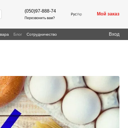
(050)97-888-74
Мой заказ
Рус
Укр
Перезвонить вам?
Вход
овара
Блог
Сотрудничество