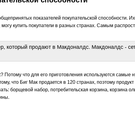
общепринятых показателей покупательской способности. Их 
а могу купить покупатели в разных странах. Самым распрос
ер, который продают в Макдоналдс. Макдоналдс - се
? Потому что для его приготовления используются самые ну
отому, что Биг Мак продается в 120 странах, поэтому продук
ть: борщевой набор, потребительская корзина, корзина ол
ины.