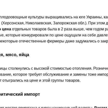
плодоовощные культуры выращивались на юге Украины, как 
 (Херсонская, Николаевская, Запорожская обл.). При этом 
о цена
отдельных товаров была в 2 раза выше, чем годом 
ые, которые конкурировали по цене ощущали на себе давлен
м некоторые отечественные фермеры даже задумались о зак
я, мясо, яйца
ицы столкнулись с высокой стоимостью отопления. Розничн
ование, которое требует обслуживание и замены тоже импо
 отыгрались на цене и этой группы товаров.
ритический импорт
ия жестко привязана к курсу национальной валюты.
Растет