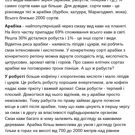
самих сортів кави ще більше. Для довідки, сорти кави - це
різновиди тієї ж арабіки (бурбон, катурра, Марагоджип, мока).
Всього близько 2000 сортів.
Арабіка
- найпопулярніший через смаку вид кави на планеті.
На його частку припадає 69% споживання всього кави в світі.
Решта 30% дісталися робуста і 1% - це інші сорти і види.
Відмітна риса арабіки - наявність ліпідів і цукрів, які роблять
смак інтенсивним і кислотним. У конкретному сорті арабіки з
конкретного регіону можна відчути солодкість ягід, кислотність
цитрусових, аромат квітів і горіхів. Про самих елітних сортах
арабіки ми поговоримо трохи пізніше. А що ж рабуста?
У робусті
більше кофеїну і хлорогенова кислоти і мало ліпідів
і цукрів. Це робить робусту хорошим енергетиком, але кофеїн
надає кави гіркоту і важкий аромат. Смак робусти - терпкий і
плоский. Домогтися від нього відтінків, як у арабіки просто
неможливо. Тому рабуста по праву займає друге почесне
місце в світі після арабіки, тому що кава цінують в першу чергу
за смак і в другу за властивості підбадьорювати організм.
Смак кави багато в чому залежить від догляду за кавовими
деревами. Арабіка більш вимоглива до умов і догляду (росте
тільки в горах на висоті від 700 до 2000 метрів над рівнем