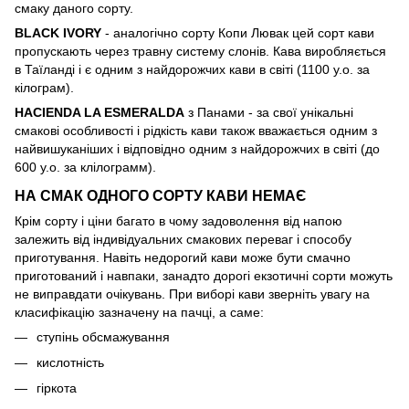
смаку даного сорту.
BLACK IVORY
- аналогічно сорту Копи Лювак цей сорт кави
пропускають через травну систему слонів. Кава виробляється
в Таїланді і є одним з найдорожчих кави в світі (1100 у.о. за
кілограм).
HACIENDA LA ESMERALDA
з Панами - за свої унікальні
смакові особливості і рідкість кави також вважається одним з
найвишуканіших і відповідно одним з найдорожчих в світі (до
600 у.о. за клілограмм).
НА СМАК ОДНОГО СОРТУ КАВИ НЕМАЄ
Крім сорту і ціни багато в чому задоволення від напою
залежить від індивідуальних смакових переваг і способу
приготування. Навіть недорогий кави може бути смачно
приготований і навпаки, занадто дорогі екзотичні сорти можуть
не виправдати очікувань. При виборі кави зверніть увагу на
класифікацію зазначену на пачці, а саме:
ступінь обсмажування
кислотність
гіркота