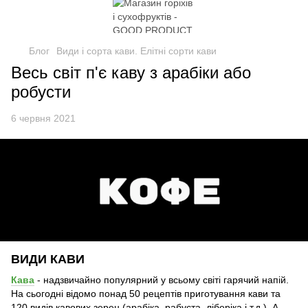
Блог
Види і сорта кави. Елітні сорти кави
Весь світ п'є каву з арабіки або
робусти
6 червня 2021
ВИДИ КАВИ
Кава
- надзвичайно популярний у всьому світі гарячий напій.
На сьогодні відомо понад 50 рецептів приготування кави та
120 видів кавових зерен (арабіка, рабуста, ліберіка і т.д.). А