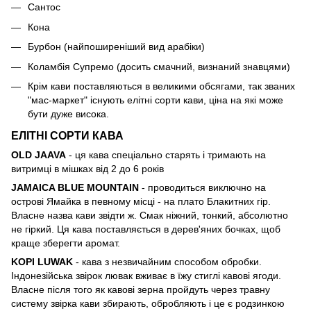
Сантос
Кона
Бурбон (найпоширеніший вид арабіки)
Коламбія Супремо (досить смачний, визнаний знавцями)
Крім кави поставляються в великими обсягами, так званих
"мас-маркет" існують елітні сорти кави, ціна на які може
бути дуже висока.
ЕЛІТНІ СОРТИ КАВА
OLD JAAVA
- ця кава спеціально старять і тримають на
витримці в мішках від 2 до 6 років
JAMAICA BLUE MOUNTAIN
- проводиться виключно на
острові Ямайка в певному місці - на плато Блакитних гір.
Власне назва кави звідти ж. Смак ніжний, тонкий, абсолютно
не гіркий. Ця кава поставляється в дерев'яних бочках, щоб
краще зберегти аромат.
KOPI LUWAK
- кава з незвичайним способом обробки.
Індонезійська звірок лювак вживає в їжу стиглі кавові ягоди.
Власне після того як кавові зерна пройдуть через травну
систему звірка кави збирають, обробляють і це є родзинкою