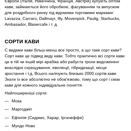
Європи (Італія, Німеччина, Франція, Австрія) купують оптом
кави, займаються його обробкою, фасуванням та випуском
для роздрібного ринку під відомими торговими марками:
Lavazza, Carraro, Dallmayr, Illy, Movenpick, Paulig, Starbucks,
Ambasador, Blasercafe і т. д.
СОРТИ КАВИ
C видами кави більш-менш все просто, а що таке сорт кави?
Сорт кави це підвид виду кави. Тобто практично всі сорти кави
це в тій чи іншій мірі арабіка або рабуста трохи видозмінені
внаслідок схрещування, еволюції, гібридизації, місця
зростання і т.д. Всього налічують близько 2000 сортів кави.
Знати їх все абсолютно не обов'язково, тому що сорт і смак
кави для кожного індивідуальне поняття.
Найпоширеніші сорти:
Мока
Маргоджіп
Ефіопія (Сидамо, Харар, Іргачеффе)
Мундо Ново