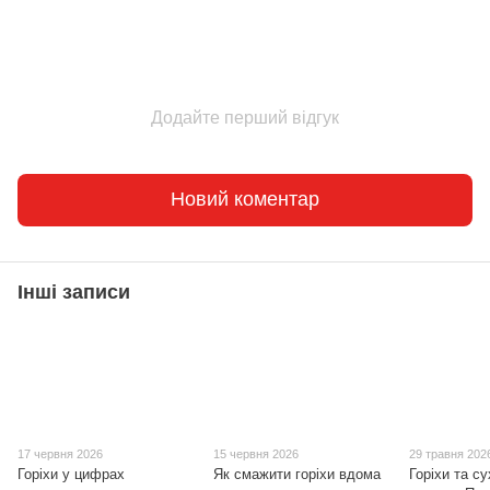
Додайте перший відгук
Новий коментар
Інші записи
17 червня 2026
15 червня 2026
29 травня 202
Горіхи у цифрах
Як смажити горіхи вдома
Горіхи та с