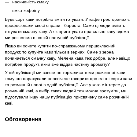
насиченість смаку
вміст кофеїну
Будь сорт кави потрібно вміти готувати. У кафе і ресторанах є
професіонали своєї справи - бариста. Саме ці люди вміють
готувати смачну каву. А як приготувати правильно каву вдома
ми розповімо в нашій наступній публікації.
Якщо ви хочете купити по-справжньому першокласний
продукт, то купуйте кави тільки в зернах. Саме з зерна
починається смачну каву. Мелена кава теж добре, але навіщо
потрібен продукт, який вже віддав частину аромату?
У цій публікації ми зовсім не торкалися теми розчинної кави,
тому що порахували неосвічене говорити про елітні сорти кави
та розчинній напої в одній публікації. Але у кого є інтерес до
розчинній каві, а вибір таких людей теж можна зрозуміти, ми
підготували іншу нашу публікацію присвячену саме розчинній
каві.
Обговорення