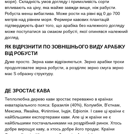
моря). Складність умов догляду і примхливість сорти
впливають на ціну, яка майже завжди вище, ніж рабусти.
Робуста менш вибаглива. Може рости на рівні від 0 до 700
метрів над рівнем моря. Фермери кавових плантацій
підтверджують факт того, що арабіка без належного догляду
може поступатися за смаком робусті, якої опинявся належний
догляд.
ЯК ВІДРІЗНИТИ ПО ЗОВНІШНЬОГО ВИДУ АРАБІКУ
ВІД РОБУСТИ
Дуже просто. Зерна кави відрізняються. Зерно арабіки трохи
продолговатее зерна робусти, а розділяє зерно смуга зерно
має S образну структуру.
ДЕ ЗРОСТАЄ КАВА
Теплолюбна дерево кави зростає переважно в країнах
екватаріального пояса: Бразилія (40%), Колумбія, В'єтнам,
Мексика, Ямайка, Філіппіни, Індія, Ефіопія. І саме ці країни є
найбільшими експортерами кави. Але ці ж країни не є
найбільшими постачальниками на роздрібний ринок. Хтось
добре вирощує каву, а хтось добре його продає. Країни