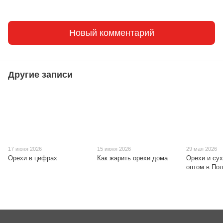
Новый комментарий
Другие записи
17 июня 2026
15 июня 2026
29 мая 2026
Орехи в цифрах
Как жарить орехи дома
Орехи и су
оптом в По