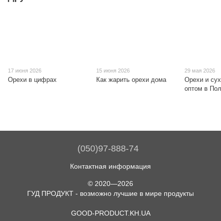
17 июня 2026
15 июня 2026
29 мая 2026
Орехи в цифрах
Как жарить орехи дома
Орехи и су
оптом в По
(050)97-888-74
Контактная информация
© 2020—2026
ГУД ПРОДУКТ - возможно лучшие в мире продукты
GOOD-PRODUCT.KH.UA