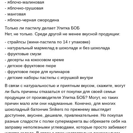
- яблочо-малиновая
- яблочно-грушовая
- манговая
- яблоко-черная смородина
Только ли пастилу делает Улитка БОБ
Нет, не только. Среди другой не менее вкусной продукции:
- страйпсы (мини-пастила по 14 г упаковке)
- натуральный мармелад в шоколаде и без шоколада
- фруктовые смузи
- десерты на кокосовом креме
- детское фруктовое пюре
- фруктовое пюре для кулинаров
- детские наборы пастилы с игрушкой внутри
В связи с натуральностью и приятным вкусом, скажите, могут
ли быть причины отказаться от покупки для своей семьи
продукции от производителя Улитка БОБ? Могут, но таких
причин мало или они надуманные. Конечно, для многих
шоколадный батончик Snikers по прежнему ввыглядит
доступнее, вкуснее, дешевле, привлекательнее. Но покупая
разные сладости с полки супермаркета вы обрекаете себя на
заправку неполезными углеводами, которые просто забивают
чувство голода. В связи с этим настоятельно рекомендуем