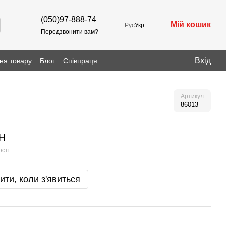
(050)97-888-74
Мій кошик
Рус
Укр
Передзвонити вам?
Вхід
ня товару
Блог
Співпраця
Артикул
86013
н
ості
ити, коли з'явиться