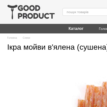
Перейти до основного контенту
Каталог
Голо
Головна
Снеки
Ікра мойви в'ялена (сушена