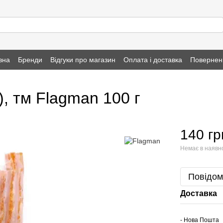
вна
Бренди
Відгуки про магазин
Оплата і доставка
Повернен
), тм Flagman 100 г
140 гр
Немає в наявн
Повідом
Доставка
- Нова Пошта