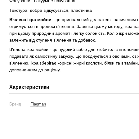
Фасування: вакуумне пакування
Текстура: добре відкусується, пластична
В'ялена ікра мойви
- це оригінальний делікатес з насиченим
отримується в процесі в'ялення. Завдяки цьому методу, ікра наб
при цьому природний аромат і легку солоність. Колір ікри мо
залежить від ступеня в'ялення та добавок.
В'ялена ікра мойви - це чудовий вибір для любителів інтенсив
подавати як самостійну закуску, що поєднується з овочами, св
в'яленню, ікра зберігає корисні жирні кислоти, білки та вітамі
доповненням до раціону.
Характеристики
Бренд
Flagman