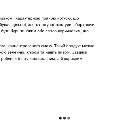
 смаком і характерною пряною ноткою, що
уває щільної, злегка тягучої текстури, зберігаючи
же бути бурштиновим або світло-коричневим, що
ного, концентрованого смаку. Такий продукт можна
іжою зеленню, хлібом та навіть пивом. Завдяки
ни, роблячи її не лише смачним, а й корисним