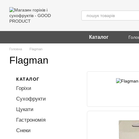
Перейти до основного контенту
Каталог
Голо
Головна
Flagman
Flagman
КАТАЛОГ
Горіхи
Сухофрукти
Цукати
Гастрономія
Снеки