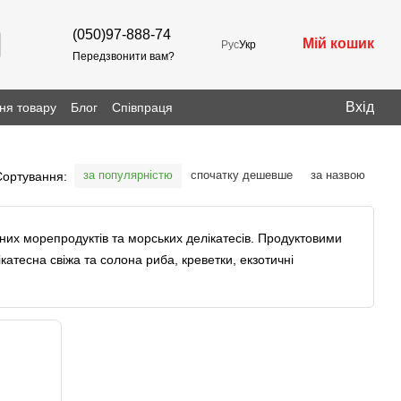
(050)97-888-74
Мій кошик
Рус
Укр
Передзвонити вам?
Вхід
ня товару
Блог
Співпраця
за популярністю
спочатку дешевше
за назвою
Сортування:
сних морепродуктів та морських делікатесів. Продуктовими
катесна свіжа та солона риба, креветки, екзотичні