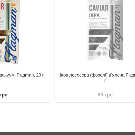
 вакуумі Flagman, 20 г
Ікра лососева (форелі) в'ялена Fla
г
 грн
80 грн