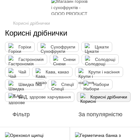
Корисні дрібнички
Корисні дрібнички
Горіхи
Сухофрукти
Цукати
Гастрономія
Снеки
Солодощі
Чай
Кава, какао
Крупи і насіння
Швидка їжа
Спеції
Набори
БАД, здорове харчування
Корисні дрібнички
Фільтр
За популярністю