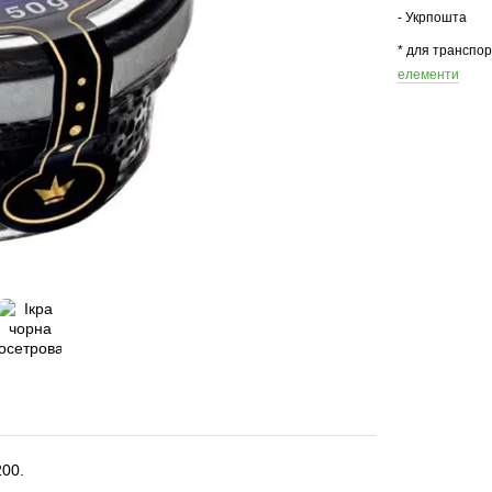
- Укрпошта
* для транспо
елементи
200.