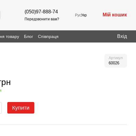
(050)97-888-74
Мій кошик
Рус
Укр
Передзвонити вам?
Вхід
ня товару
Блог
Співпраця
Артикул
60026
грн
я
Купити