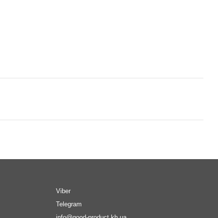
Viber
Telegram
info@good-product.kh.ua