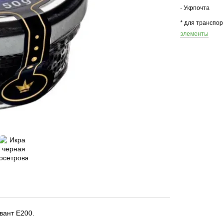
- Укрпочта
* для транспо
элементы
вант Е200.