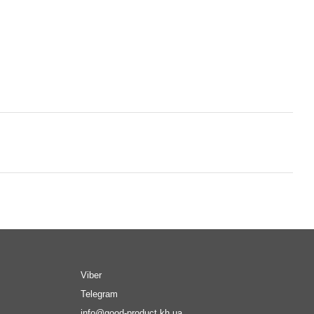
Viber
Telegram
info@good-product.kh.ua