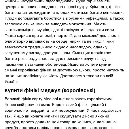
Фініки – натуральний підсолоджувач. Дуже гарні замість
цукерок та інших солодощів на основі цукру. Крім того, фініки
багаті на антиоксиданти, в плодах міститься багато клітковини.
Плоди допомагають боротися з вірусними інфекціями, а також
заспокоюють кашель та виводять мокротиння. Мають
загальнозміцнюючу дію, здатні тонізувати і надавати сили.
Фініки корисні при анемії, гіпертонії, для мозкової діяльності,
благотворно впливають на серце, нирки та печінку. Фініки
вважаються традиційною східною насолодою, однак у
засушеному вигляді доступні і нам. Смак цих плодів вже
багато років радує нас і завдає приємних відчуттів від
чаювання в затишній обстановці. Якщо ви хочете купити
смачні королівські фініки за доступною ціною, просто натисніть
на кошик необхідну кількість. Доставляємо товари по всій
Україні.
Купити фінікі Меджул (королівські)
Великий фінік сорту Medjool ще називають королівським.
Через свій розмір і смак. Королівський фінік щільний і
водночас не твердий, а то й пересушений. У нас продаються
такі. Якщо ви хочете купити і скуштувати дійсно якісний
продукт, просто додайте цей товар до кошика, а далі наша
служба доставки надішле ваше замовлення за вказаною