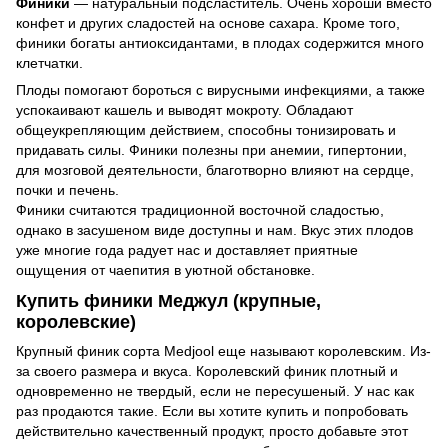
Финики
— натуральный подсластитель. Очень хороши вместо
конфет и других сладостей на основе сахара. Кроме того,
финики богаты антиоксидантами, в плодах содержится много
клетчатки.
Плоды помогают бороться с вирусными инфекциями, а также
успокаивают кашель и выводят мокроту. Обладают
общеукрепляющим действием, способны тонизировать и
придавать силы. Финики полезны при анемии, гипертонии,
для мозговой деятельности, благотворно влияют на сердце,
почки и печень.
Финики считаются традиционной восточной сладостью,
однако в засушеном виде доступны и нам. Вкус этих плодов
уже многие года радует нас и доставляет приятные
ощущения от чаепития в уютной обстановке.
Купить финики Меджул (крупные,
королевские)
Крупный финик сорта Medjool еще называют королевским. Из-
за своего размера и вкуса. Королевский финик плотный и
одновременно не твердый, если не пересушеный. У нас как
раз продаются такие. Если вы хотите купить и попробовать
действительно качественный продукт, просто добавьте этот