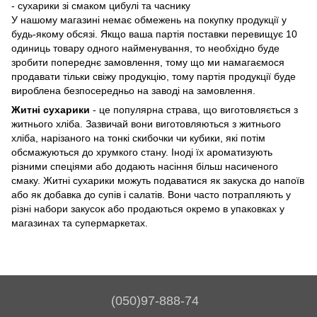
- сухарики зі смаком цибулі та часнику
У нашому магазині немає обмежень на покупку продукції у
будь-якому обсязі. Якщо ваша партія поставки перевищує 10
одиниць товару одного найменування, то необхідно буде
зробити попереднє замовлення, тому що ми намагаємося
продавати тільки свіжу продукцію, тому партія продукції буде
вироблена безпосередньо на заводі на замовлення.
Житні сухарики
- це популярна страва, що виготовляється з
житнього хліба. Зазвичай вони виготовляються з житнього
хліба, нарізаного на тонкі скибочки чи кубики, які потім
обсмажуються до хрумкого стану. Іноді їх ароматизують
різними спеціями або додають насіння більш насиченого
смаку. Житні сухарики можуть подаватися як закуска до напоїв
або як добавка до супів і салатів. Вони часто потрапляють у
різні набори закусок або продаються окремо в упаковках у
магазинах та супермаркетах.
(050)97-888-74