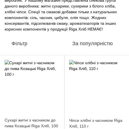
виробляє. У нашому магазині представлена снекова група
даного виробника: житні сухарики, сухирики з білого хліба,
хлібні чіпси. Спеції та смакові добавки тільки з натуральних
компонентів: сіль, часник, цибуля, олія тощо. Жодних
консервантів, підсилювачів смаку, ароматизаторів та інших
корисних компонентів у продукції Riga Хліб НЕМАЄ!
Фільтр
За популярністю
Сухарі житні з часником до
Чіпси хлібні з часником Riga
пива Козацькі Riga Хліб, 100
Хліб, 110 г