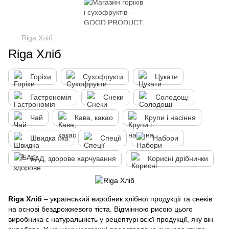
Riga Хліб
Riga Хліб
Горіхи
Сухофрукти
Цукати
Гастрономія
Снеки
Солодощі
Чай
Кава, какао
Крупи і насіння
Швидка їжа
Спеції
Набори
БАД, здорове харчування
Корисні дрібнички
Riga Хліб
– український виробник хлібної продукції та снеків
на основі бездрожжевого тіста. Відмінною рисою цього
виробника є натуральність у рецептурі всієї продукції, яку він