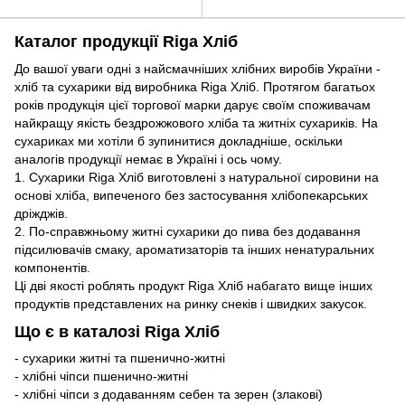
Каталог продукції Riga Хліб
До вашої уваги одні з найсмачніших хлібних виробів України -
хліб та сухарики від виробника Riga Хліб. Протягом багатьох
років продукція цієї торгової марки дарує своїм споживачам
найкращу якість бездрожжового хліба та житніх сухариків. На
сухариках ми хотіли б зупинитися докладніше, оскільки
аналогів продукції немає в Україні і ось чому.
1. Сухарики Riga Хліб виготовлені з натуральної сировини на
основі хліба, випеченого без застосування хлібопекарських
дріжджів.
2. По-справжньому житні сухарики до пива без додавання
підсилювачів смаку, ароматизаторів та інших ненатуральних
компонентів.
Ці дві якості роблять продукт Riga Хліб набагато вище інших
продуктів представлених на ринку снеків і швидких закусок.
Що є в каталозі Riga Хліб
- сухарики житні та пшенично-житні
- хлібні чіпси пшенично-житні
- хлібні чіпси з додаванням себен та зерен (злакові)