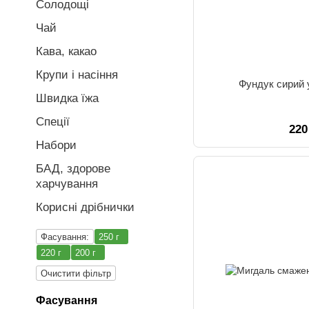
Солодощі
Чай
Кава, какао
Крупи і насіння
Фундук сирий у
Швидка їжа
Спеції
220
Набори
БАД, здорове
харчування
Корисні дрібнички
Фасування:
250 г
220 г
200 г
Очистити фільтр
Фасування