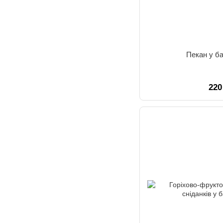
Пекан у ба
220