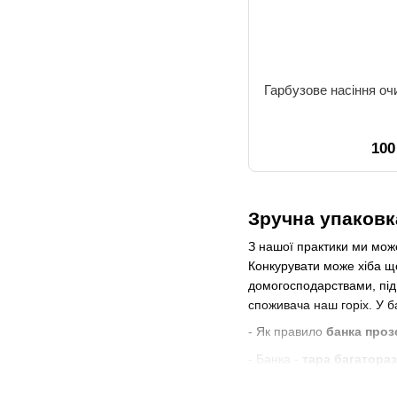
Гарбузове насіння оч
100
Зручна упаковка
З нашої практики ми може
Конкурувати може хіба що
домогосподарствами, під 
споживача наш горіх. У б
- Як правило
банка проз
- Банка -
тара багатора
використана для зберіганн