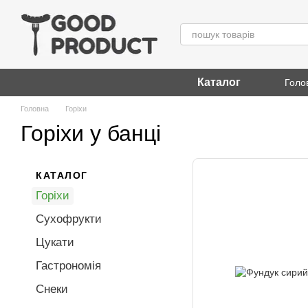
Перейти до основного контенту
Каталог
Голо
Головна
Горіхи
Горіхи у банці
КАТАЛОГ
Горіхи
Сухофрукти
Цукати
Гастрономія
Снеки