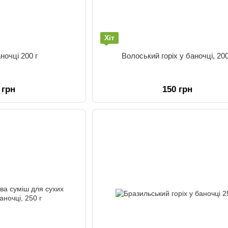
Хіт
ночці 200 г
Волоський горіх у баночці, 200
 грн
150 грн