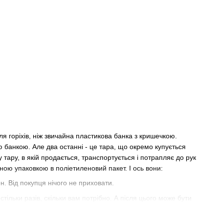
я горіхів, ніж звичайна пластикова банка з кришечкою.
ю банкою. Але два останні - це тара, що окремо купується
тару, в якій продається, транспортується і потрапляє до рук
ною упаковкою в поліетиленовий пакет. І ось вони:
н. Від покупця нічого не приховати.
 стільки разів, скільки вам потрібно. А після цього може бути