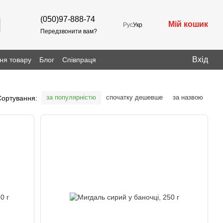
(050)97-888-74
Мій кошик
Рус
Укр
Передзвонити вам?
Вхід
ня товару
Блог
Співпраця
за популярністю
спочатку дешевше
за назвою
Сортування: