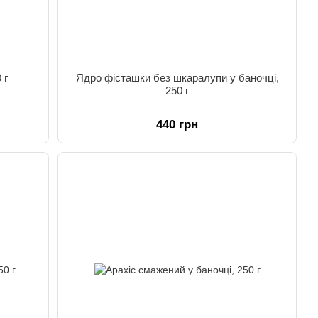
 г
Ядро фісташки без шкаралупи у баночці,
250 г
440 грн