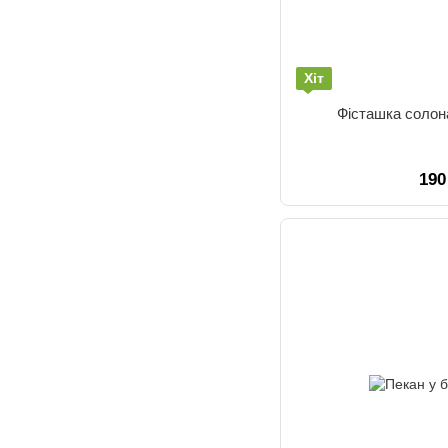
Хіт
Фісташка солона
190