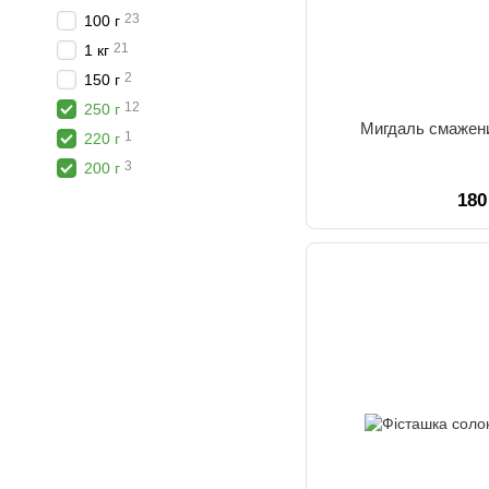
23
100 г
21
1 кг
2
150 г
12
250 г
Мигдаль смажени
1
220 г
3
200 г
180