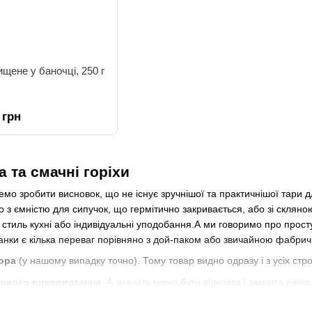
ищене у баночці, 250 г
 грн
 та смачні горіхи
мо зробити висновок, що не існує зручнішої та практичнішої тари дл
 з ємністю для сипучок, що гермітично закривається, або зі скляно
стиль кухні або індивідуальні уподобання.А ми говоримо про просту 
анки є кілька переваг порівняно з дой-паком або звичайною фабрич
ора
(у нашому випадку точно). Тому товар видно одразу і з усіх стро
зового використання
. А значить може бути відкрита і закрита рівно
я горіхів або інших сипких продуктів, куплених у м'якій тарі.