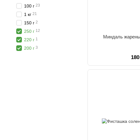
23
100 г
21
1 кг
2
150 г
12
250 г
Миндаль жареный
1
220 г
3
200 г
180