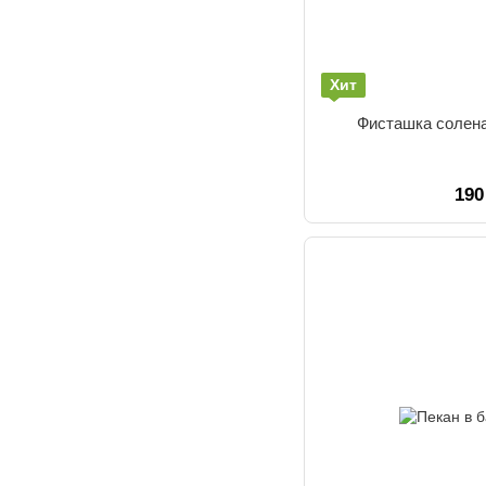
Хит
Фисташка солена
190