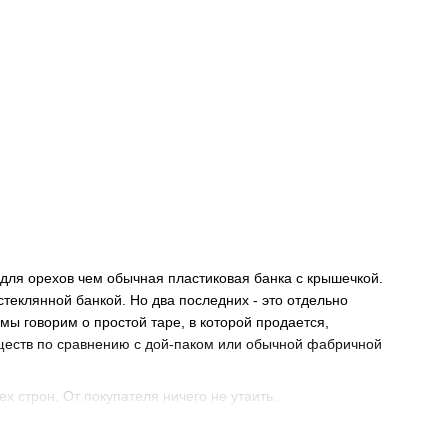
 для орехов чем обычная пластиковая банка с крышечкой.
теклянной банкой. Но два последних - это отдельно
ы говорим о простой таре, в которой продается,
уществ по сравнению с дой-паком или обычной фабричной
ех строн. От покупателя ничего не утаить.
но столько раз, сколько вам потребуется. А после этого может