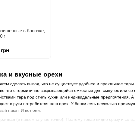
очишенные в баночке,
0 г
 грн
ка и вкусные орехи
жем сделать вывод, что не существует удобнее и практичнее тары
ве что с гермитично закрывающейся емкостью для сыпучек или со с
твами тара под стиль кухни или индивидальные предпочтения. А м
дает в руки потребителя наш орех. У банки есть несколько преим
ый пакет. И вот они:
зрачная
(в нашем случае точно). Поэтому товар видно сразу и со вс
ового использования
. А значит может быть открыта и закрыта ров