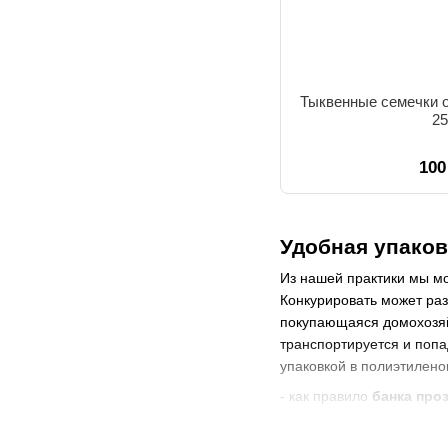
Тыквенные семечки 
25
100
Удобная упаков
Из нашей практики мы мо
Конкурировать может раз
покупающаяся домохозяйс
транспортируется и попа
упаковкой в полиэтиленов
- как правило
банка про
- банка -
тара многораз