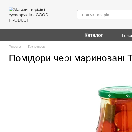
Перейти до основного контенту
Каталог
Голо
Головна
Гастрономія
Помідори чері мариновані Т