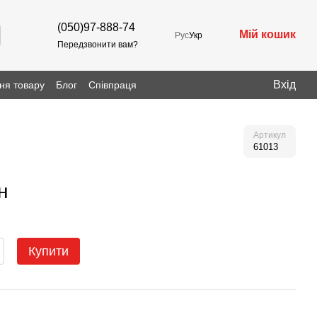
(050)97-888-74
Мій кошик
Рус
Укр
Передзвонити вам?
Вхід
ня товару
Блог
Співпраця
Артикул
61013
н
Купити