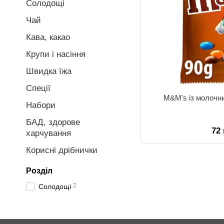
Солодощі
Чай
Кава, какао
Крупи і насіння
Швидка їжа
Спеції
M&M's із молочн
Набори
БАД, здорове
72
харчування
Корисні дрібнички
Розділ
2
Солодощі