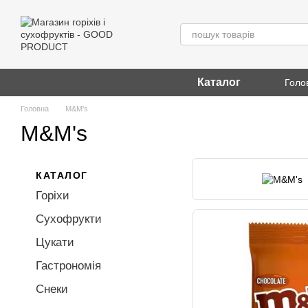
Перейти до основного контенту
Каталог
Голо
Головна
M&M's
M&M's
КАТАЛОГ
Горіхи
Сухофрукти
Цукати
Гастрономія
Снеки