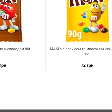
им шоколадом 90г
M&M's з арахісом та молочним шо
90г
 грн
72 грн