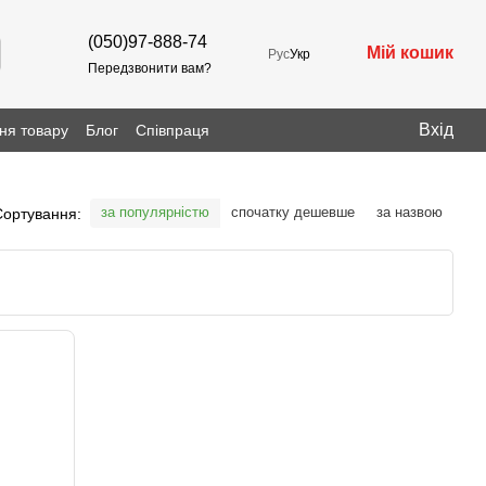
(050)97-888-74
Мій кошик
Рус
Укр
Передзвонити вам?
Вхід
ня товару
Блог
Співпраця
за популярністю
спочатку дешевше
за назвою
Сортування: