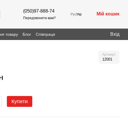
(050)97-888-74
Мій кошик
Рус
Укр
Передзвонити вам?
Вхід
ня товару
Блог
Співпраця
Артикул
12001
н
Купити