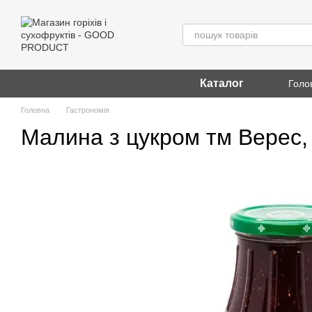
Перейти до основного контенту
Каталог
Голо
Головна
Гастрономія
Малина з цукром тм Верес, 