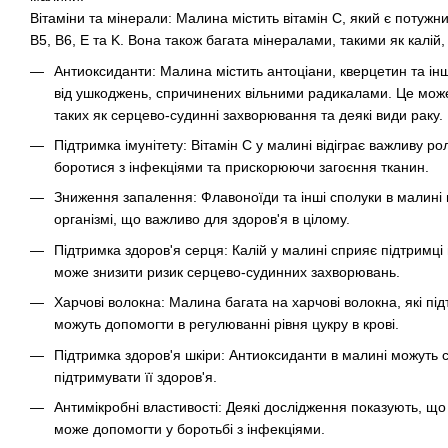
Вітаміни та мінерали: Малина містить вітамін C, який є потужни
B5, B6, E та K. Вона також багата мінералами, такими як калій, 
Антиоксиданти: Малина містить антоціани, кверцетин та ін
від ушкоджень, спричинених вільними радикалами. Це може
таких як серцево-судинні захворювання та деякі види раку.
Підтримка імунітету: Вітамін C у малині відіграє важливу р
боротися з інфекціями та прискорюючи загоєння тканин.
Зниження запалення: Флавоноїди та інші сполуки в малин
організмі, що важливо для здоров'я в цілому.
Підтримка здоров'я серця: Калій у малині сприяє підтримці 
може знизити ризик серцево-судинних захворювань.
Харчові волокна: Малина багата на харчові волокна, які пі
можуть допомогти в регулюванні рівня цукру в крові.
Підтримка здоров'я шкіри: Антиоксиданти в малині можуть 
підтримувати її здоров'я.
Антимікробні властивості: Деякі дослідження показують, щ
може допомогти у боротьбі з інфекціями.