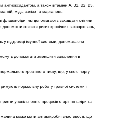
м антиоксидантом, а також вітаміни A, B1, B2, B3,
магній, мідь, залізо та марганець.
ші флавоноїди, які допомагають захищати клітини
 допомогти знизити ризик хронічних захворювань,
оль у підтримці імунної системи, допомагаючи
і можуть допомагати зменшити запалення в
нормального кров'яного тиску, що, у свою чергу,
дтримують нормальну роботу травної системи і
сприяти уповільненню процесів старіння шкіри та
о малина може мати антимікробні властивості, що