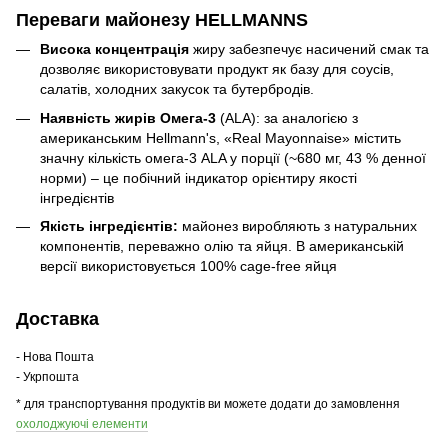
Переваги майонезу HELLMANNS
Висока концентрація
жиру забезпечує насичений смак та
дозволяє використовувати продукт як базу для соусів,
салатів, холодних закусок та бутербродів.
Наявність жирів Омега-3
(ALA): за аналогією з
американським Hellmann's, «Real Mayonnaise» містить
значну кількість омега-3 ALA у порції (~680 мг, 43 % денної
норми) – це побічний індикатор орієнтиру якості
інгредієнтів
Якість інгредієнтів:
майонез виробляють з натуральних
компонентів, переважно олію та яйця. В американській
версії використовується 100% cage-free яйця
Доставка
- Нова Пошта
- Укрпошта
* для транспортування продуктів ви можете додати до замовлення
охолоджуючі елементи