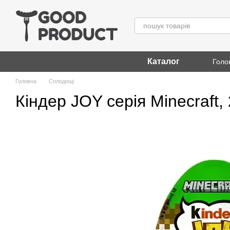
Перейти до основного контенту
Каталог
Голо
Головна
Солодощі
Кіндер JOY серія Minecraft, 