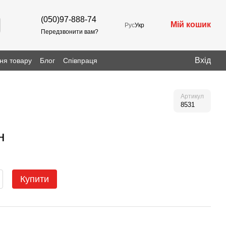
(050)97-888-74
Мій кошик
Рус
Укр
Передзвонити вам?
Вхід
ня товару
Блог
Співпраця
Артикул
8531
н
Купити