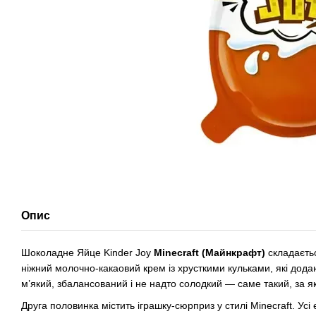
Опис
Шоколадне Яйце Kinder Joy
Minecraft (Майнкрафт)
складаєтьс
ніжний молочно-какаовий крем із хрусткими кульками, які дода
м’який, збалансований і не надто солодкий — саме такий, за яки
Друга половинка містить іграшку-сюрприз у стилі Minecraft. Усі