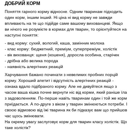
ДОБРИЙ КОРМ
Поняття гарного корму відносне. Одним тваринам підходить
один корм, іншим інший. Ні ціна ні вид корму не завжди
впливають на те що підійде саме вашому вихованцеві. Якщо
ви нічого не розумієте в кормах для тварин, то орієнтуйтеся на
наступні поняття:
- вид корму: сухий, вологий, каша, замінник молока
- клас корму: бюджетний, преміум, суперпреміум, холістік
- вік вихованця: щеня (кошеня), доросла особина, старічек
- дрібна або велика порода
- наявність алергічних реакцій
Харчування бажано починати з невеликих пробних порцій
корму. Хороший апетит і відсутність алергічних реакцій -
ознака вдало підібраного корму. Але не дивуйтеся якщо з
часом ваша кішка почне вернути ніс від корми, який раніше їла
з задоволенням. По-перше навіть тваринам один і той же корм
приїдається. А по-друге з віком у тварин змінюються потреби. І
своєю відмовою від їжі тварина як би підказує вам що прийшов
час щось змінювати.
На окрему увагу заслуговує корм для тварин класу холістік. Що
таке холістік?