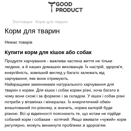
Зоотовари
Корм для тварин
Корм для тварин
Немає товарів
Купити корм для кішок або собак
Продукти харчування - важлива частина життя не тільки
людини, а й наших домашніх вихованців. Їх настрій, здоров'я,
енергійність, зовнішній вигляд у багато залежать від
харчування, яке вони отримують.
Найкращими замінниками натурального харчування для
тварин є корми. Для кішок і собак корми різні, хоча багато в
чому вони схожі і за формою і за складом. У кішок і собак різні
потреби у вітамінах і мінералах. Їх енергетичний обмін
влаштований по-різному, а значить, норма калорій буде
різною. Всі ці відмінності пояснюють те, що котам не підійде
собачий корм і собакам - котячий. Якщо вживати «чужий» корм
регулярно, можуть виникнути проблеми зі здоров'ям.