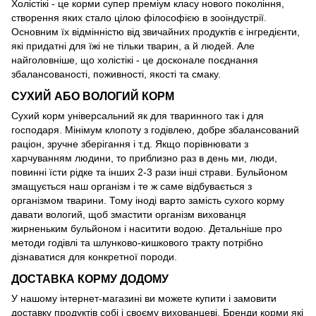
Холістікі - це корми супер преміум класу нового покоління,
створення яких стало цілою філософією в зооіндустрії.
Основним їх відмінністю від звичайних продуктів є інгредієнти,
які придатні для їжі не тільки тварин, а й людей. Але
найголовніше, що холістікі - це досконале поєднання
збалансованості, поживності, якості та смаку.
СУХИЙ АБО ВОЛОГИЙ КОРМ
Сухий корм універсальний як для тваринного так і для
господаря. Мінімум клопоту з годівлею, добре збалансований
раціон, зручне зберігання і т.д. Якщо порівнювати з
харчуванням людини, то приблизно раз в день ми, люди,
повинні їсти рідке та інших 2-3 рази інші страви. Бульйоном
змащується наш організм і те ж саме відбувається з
організмом тварини. Тому іноді варто замість сухого корму
давати вологий, щоб змастити організм вихованця
жирненьким бульйоном і наситити водою. Детальніше про
методи годівлі та шлунково-кишкового тракту потрібно
дізнаватися для конкретної породи.
ДОСТАВКА КОРМУ ДОДОМУ
У нашому інтернет-магазині ви можете купити і замовити
доставку продуктів собі і своєму вихованцеві. Бренди корми які