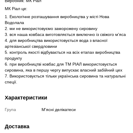
Виробник: МК Ріал
МК Ріал це:
1. Екологічне розташування виробництва у місті Нова
Водолала
2. ми не використовуємо заморожену сировину
3. вся наша ковбаса виготовляється виключно із свіжого м'яса
4. для виробництва використовується вода з власної
артезіанської свердловини
5. контроль якості відбувається на всіх етапах виробництва
продукту
6. при виробництві ковбас для ТМ РІАЛ використовується
сировина, яка в першу чергу випускає власний забійний цех
7. Використовується тільки українська сировина та натуральні
спеції.
Характеристики
Група
М'ясні делікатеси
Доставка