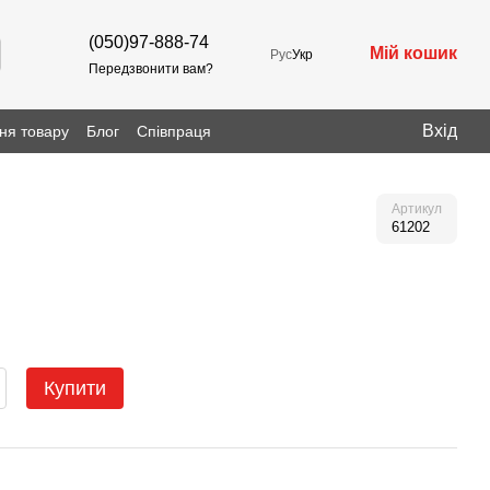
(050)97-888-74
Мій кошик
Рус
Укр
Передзвонити вам?
Вхід
ня товару
Блог
Співпраця
Артикул
61202
Купити