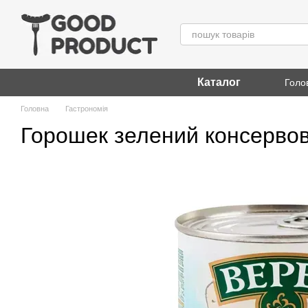
Перейти до основного контенту
Каталог
Голо
Головна
Гастрономія
Горошек зелений консервов