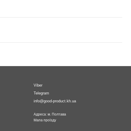
Viber
Telegram
info@good-product.kh.ua
Адреса: м. Полтава
Мапа проїзду