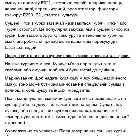
смаку та аромату Е621, екстракти спецій: паприка, перець,
червоний чилі, перець чорний, ароматизатор, фіксатори
кольору: Е250, Е2 , стартові культури
Сушені чіпси з курки зазвичай називаються "курячі чіпси" або
"курячі стрипси". Це популярна закуска, яка є сушені скибочки
курки. Вони мають хрустку текстуру та інтенсивний курячий
смак, що робить їх привабливим варіантом перекусу для
багатьох людей.
Процес виготовлення курячих чіпсів може включати такі кроки:
Нарізка курячого м'яса: Куряче м'ясо нарізають на тонкі
скибочки або смужки, щоб вони були готові до сушіння.
Маринування: Щоб надати курячому м'ясу більш насиченого
смаку, воно може бути замариноване в спеціальній суміші з
прянощів, солі, цукру та інших інгредієнтів.
Після маринування скибочки курячого м'яса розкладають на
сушарці або на деку з пергаментним папером. Сушать їх у
духовці або спеціальних сушильних апаратах за низької
температури протягом кількох годин або навіть днів до повної
готовності.
Охолодження та упаковка: Після завершення сушіння курячі