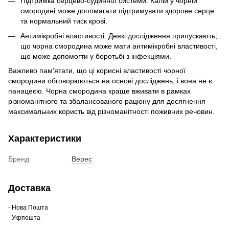
Підтримка серцево-судинної системи: Калій у чорній
смородині може допомагати підтримувати здорове серце
та нормальний тиск крові.
Антимікробні властивості: Деякі дослідження припускають,
що чорна смородина може мати антимікробні властивості,
що може допомогти у боротьбі з інфекціями.
Важливо пам'ятати, що ці корисні властивості чорної
смородини обговорюються на основі досліджень, і вона не є
панацеєю. Чорна смородина краще вживати в рамках
різноманітного та збалансованого раціону для досягнення
максимальних користь від різноманітності поживних речовин.
Характеристики
Бренд
Верес
Доставка
- Нова Пошта
- Укрпошта