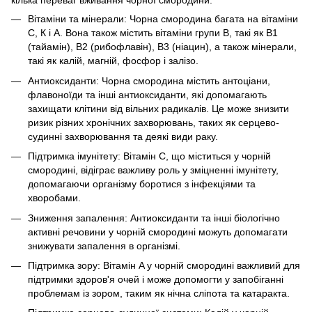
кілька переваг вживання чорної смородини:
Вітаміни та мінерали: Чорна смородина багата на вітаміни
С, К і A. Вона також містить вітаміни групи В, такі як B1
(тайамін), B2 (рибофлавін), B3 (ніацин), а також мінерали,
такі як калій, магній, фосфор і залізо.
Антиоксиданти: Чорна смородина містить антоціани,
флавоноїди та інші антиоксиданти, які допомагають
захищати клітини від вільних радикалів. Це може знизити
ризик різних хронічних захворювань, таких як серцево-
судинні захворювання та деякі види раку.
Підтримка імунітету: Вітамін С, що міститься у чорній
смородині, відіграє важливу роль у зміцненні імунітету,
допомагаючи організму боротися з інфекціями та
хворобами.
Зниження запалення: Антиоксиданти та інші біологічно
активні речовини у чорній смородині можуть допомагати
знижувати запалення в організмі.
Підтримка зору: Вітамін A у чорній смородині важливий для
підтримки здоров'я очей і може допомогти у запобіганні
проблемам із зором, таким як нічна сліпота та катаракта.