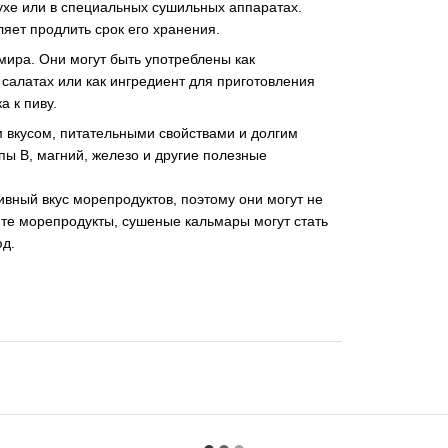
ухе или в специальных сушильных аппаратах.
ляет продлить срок его хранения.
ира. Они могут быть употреблены как
, салатах или как ингредиент для приготовления
а к пиву.
 вкусом, питательными свойствами и долгим
пы В, магний, железо и другие полезные
вный вкус морепродуктов, поэтому они могут не
те морепродукты, сушеные кальмары могут стать
юд.