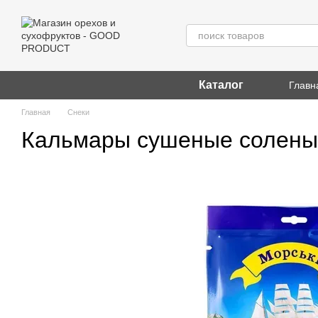
Перейти к основному контенту
Каталог
Главн
Главная
Снеки
Кальмары сушеные соленые