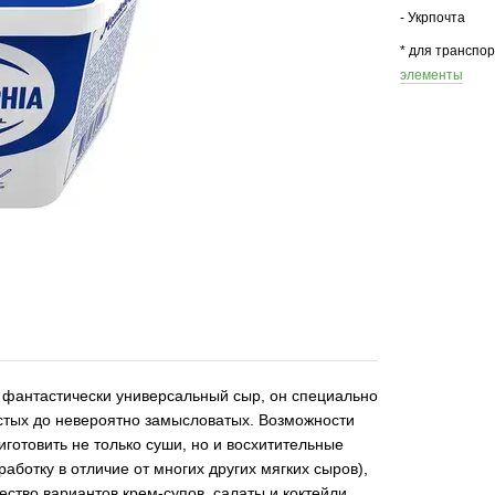
- Укрпочта
* для транспо
элементы
 фантастически универсальный сыр, он специально
остых до невероятно замысловатых. Возможности
готовить не только суши, но и восхитительные
бот­ку в отличие от многих других мягких сыров),
ство вариантов крем-супов, салаты и коктейли.