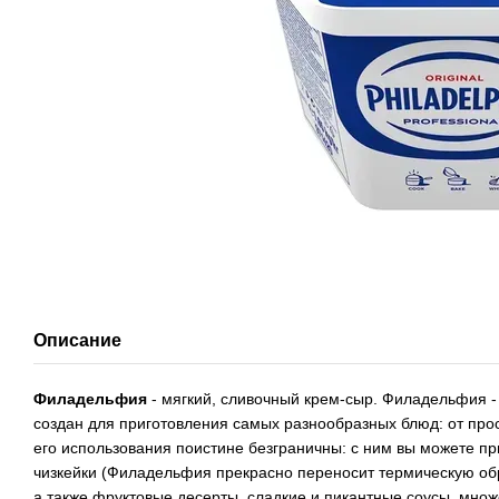
Описание
Филадельфия
- мягкий, сливочный крем-сыр. Филадельфия -
создан для приготовле­ния самых разнообразных блюд: от пр
его использования поистине безграничны: с ним вы можете при
чизкейки (Филадельфия прекрасно переносит термическую обра
а также фруктовые десерты, сладкие и пикантные соусы, множе