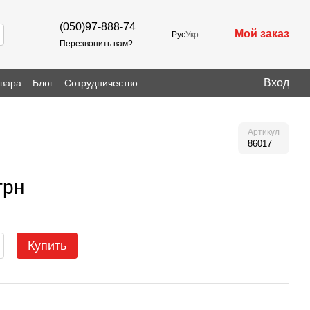
(050)97-888-74
Мой заказ
Рус
Укр
Перезвонить вам?
Вход
овара
Блог
Сотрудничество
Артикул
86017
грн
Купить